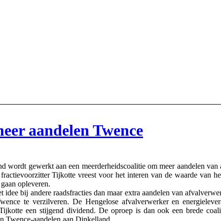
meer aandelen Twence
ordt gewerkt aan een meerderheidscoalitie om meer aandelen van a
ractievoorzitter Tijkotte vreest voor het interen van de waarde van h
l gaan opleveren.
et idee bij andere raadsfracties dan maar extra aandelen van afvalve
Twence te verzilveren. De Hengelose afvalverwerker en energieleve
t Tijkotte een stijgend dividend. De oproep is dan ook een brede co
an Twence-aandelen aan Dinkelland.