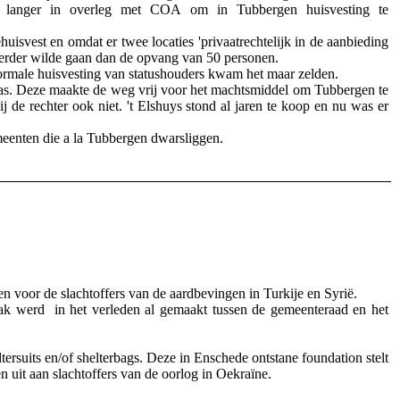
l langer in overleg met COA om in Tubbergen huisvesting te
svest en omdat er twee locaties 'privaatrechtelijk in de aanbieding
 verder wilde gaan dan de opvang van 50 personen.
normale huisvesting van statushouders kwam het maar zelden.
 jas. Deze maakte de weg vrij voor het machtsmiddel om Tubbergen te
de rechter ook niet. 't Elshuys stond al jaren te koop en nu was er
meenten die a la Tubbergen dwarsliggen.
oor de slachtoffers van de aardbevingen in Turkije en Syrië.
aak werd in het verleden al gemaakt tussen de gemeenteraad en het
ersuits en/of shelterbags. Deze in Enschede ontstane foundation stelt
uit aan slachtoffers van de oorlog in Oekraïne.