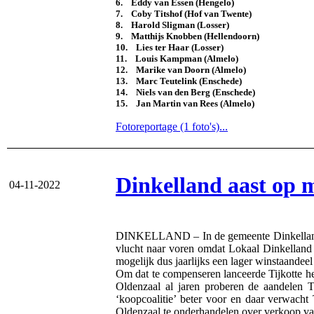
6. Eddy van Essen (Hengelo)
7. Coby Titshof (Hof van Twente)
8. Harold Sligman (Losser)
9. Matthijs Knobben (Hellendoorn)
10. Lies ter Haar (Losser)
11. Louis Kampman (Almelo)
12. Marike van Doorn (Almelo)
13. Marc Teutelink (Enschede)
14. Niels van den Berg (Enschede)
15. Jan Martin van Rees (Almelo)
Fotoreportage (1 foto's)...
Dinkelland aast op 
04-11-2022
DINKELLAND – In de gemeente Dinkelland w
vlucht naar voren omdat Lokaal Dinkelland f
mogelijk dus jaarlijks een lager winstaandee
Om dat te compenseren lanceerde Tijkotte h
Oldenzaal al jaren proberen de aandelen 
‘koopcoalitie’ beter voor en daar verwach
Oldenzaal te onderhandelen over verkoop v