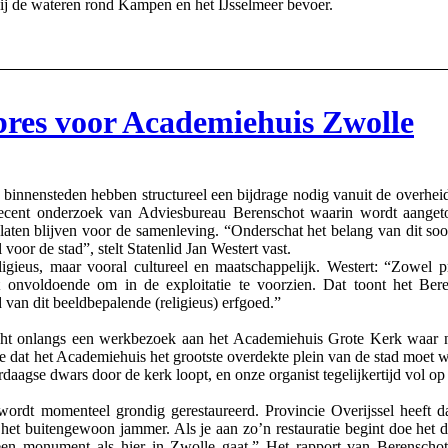
ij de wateren rond Kampen en het IJsselmeer bevoer.
bres voor Academiehuis Zwolle
nensteden hebben structureel een bijdrage nodig vanuit de overheid’,
n recent onderzoek van Adviesbureau Berenschot waarin wordt aanget
aten blijven voor de samenleving. “Onderschat het belang van dit soor
voor de stad”, stelt Statenlid Jan Westert vast.
ligieus, maar vooral cultureel en maatschappelijk. Westert: “Zowel p
kt onvoldoende om in de exploitatie te voorzien. Dat toont het Be
van dit beeldbepalende (religieus) erfgoed.”
acht onlangs een werkbezoek aan het Academiehuis Grote Kerk waar 
tje dat het Academiehuis het grootste overdekte plein van de stad moet
aagse dwars door de kerk loopt, en onze organist tegelijkertijd vol op 
wordt momenteel grondig gerestaureerd. Provincie Overijssel heeft d
k het buitengewoon jammer. Als je aan zo’n restauratie begint doe het 
en monument als hier in Zwolle gaat.” Het rapport van Berenschot 