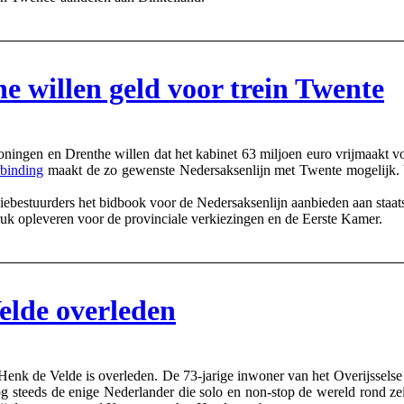
e willen geld voor trein Twente
 en Drenthe willen dat het kabinet 63 miljoen euro vrijmaakt voo
rbinding
maakt de zo gewenste Nedersaksenlijn met Twente mogelijk. V
bestuurders het bidbook voor de Nedersaksenlijn aanbieden aan staatsse
ruk opleveren voor de provinciale verkiezingen en de Eerste Kamer.
elde overleden
e Velde is overleden. De 73-jarige inwoner van het Overijsselse IJs
og steeds de enige Nederlander die solo en non-stop de wereld rond z