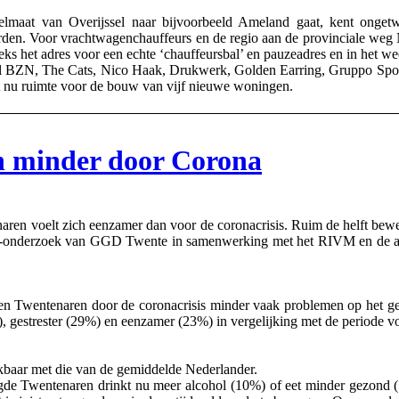
 van Overijssel naar bijvoorbeeld Ameland gaat, kent ongetwij
den. Voor vrachtwagenchauffeurs en de regio aan de provinciale weg 
ks het adres voor een echte ‘chauffeursbal’ en pauzeadres en in het we
tzaal BZN, The Cats, Nico Haak, Drukwerk, Golden Earring, Gruppo Sp
 nu ruimte voor de bouw van vijf nieuwe woningen.
n minder door Corona
 voelt zich eenzamer dan voor de coronacrisis. Ruim de helft beweegt 
rona-onderzoek van GGD Twente in samenwerking met het RIVM en de 
ren Twentenaren door de coronacrisis minder vaak problemen op het 
, gestrester (29%) en eenzamer (23%) in vergelijking met de periode v
jkbaar met die van de gemiddelde Nederlander.
gde Twentenaren drinkt nu meer alcohol (10%) of eet minder gezond (1