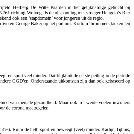
feld Herberg De Witte Paarden in het gelijknamige gehucht bij
N761 richting Wolvega is de uitspanning met vroeger Hengelo’s Bier
ekend ook een ‘stapdomein’ voor jongeren uit de regio.
ortivo en George Baker op het podium. Kortom ‘brommers kieken’ en
en sport veel minder. Dat blijkt uit de eerste peiling in de periode
andere GGD'en. Onderstaande uitkomsten zijn dan ook gebaseerd op
gebied van mentale gezondheid. Maar ook in Twente voelen inwoners
oor de corona maatregelen.
4%). Ruim de helft sport en beweegt (veel) minder. Karlijn Tijhuis,