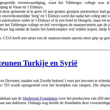
speelde verontwaardiging, want het Tubbergse college was a
ing in Vasse en 't Elshuys.
ze gemeente al in geen 10 jaar grotere groepen asielzoekers had gehui
n onoverkomenlijke 'berg' en 't Elshuys werd dat nadat het colleg niet
sielzoekers onder in 't Elshuys of in een hotel in Hengelo, maar tot 
 het Tubbergse college en trol vervolgens de staatssecretaris aan de
ars lag omdat de buren het hotelcomplex wel wilden kopen, hielp bij 
en. COA heeft met steun van de staatssecretaris opeens meer grip op ge
steunen Turkije en Syrië
eventer, maakte ook Zwolle bekend 1 euro per inwoner te schenken v
ro 555 wordt opengesteld voor het bestrijden van rampen. Die afspr
chikbaar aan de
Sheltersuit Foundation
voor het produceren van 450 shelt
aar aan daklozen. Onlangs nog deelde de foundatien deze voorzieningen 