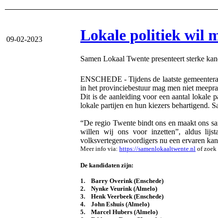
Lokale politiek wil 
09-02-2023
Samen Lokaal Twente presenteert sterke kand
ENSCHEDE - Tijdens de laatste gemeenteraads
in het provinciebestuur mag men niet meeprat
Dit is de aanleiding voor een aantal lokale 
lokale partijen en hun kiezers behartigend. S
“De regio Twente bindt ons en maakt ons same
willen wij ons voor inzetten”, aldus li
volksvertegenwoordigers nu een ervaren kandi
Meer info via:
https://samenlokaaltwente.nl
of zoek 
De kandidaten zijn:
1. Barry Overink (Enschede)
2. Nynke Veurink (Almelo)
3. Henk Veerbeek (Enschede)
4. John Eshuis (Almelo)
5. Marcel Hubers (Almelo)