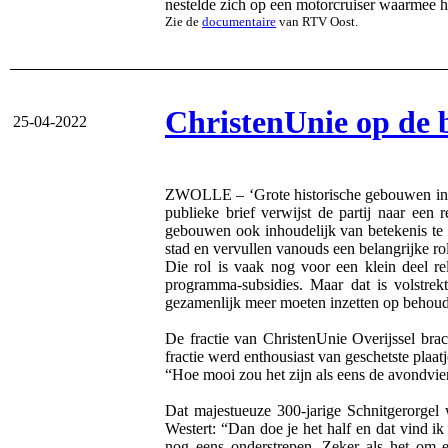
nestelde zich op een motorcruiser waarmee h
Zie de
documentaire
van RTV Oost.
ChristenUnie op de 
25-04-2022
ZWOLLE – ‘Grote historische gebouwen in bin
publieke brief verwijst de partij naar ee
gebouwen ook inhoudelijk van betekenis te l
stad en vervullen vanouds een belangrijke rol 
Die rol is vaak nog voor een klein deel re
programma-subsidies. Maar dat is volstre
gezamenlijk meer moeten inzetten op behoud 
De fractie van ChristenUnie Overijssel br
fractie werd enthousiast van geschetste plaa
“Hoe mooi zou het zijn als eens de avondvierd
Dat majestueuze 300-jarige Schnitgerorgel 
Westert: “Dan doe je het half en dat vind i
nog eens onderstrepen. Zeker als het om e