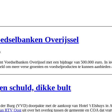
oedselbanken Overijssel
n
Voedselbanken Overijssel met een bijdrage van 500.000 euro. In iede
oeld om meer verse groenten en voedselproducten te kunnen aanbieden aa
gen schuld, dikke bult
er Burg (VVD) doorpakte met de aankoop van Hotel 't Elshuys in Albe
 van RTV Oost
uit over het overleg tussen de gemeente en COA dat vratw