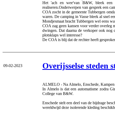
Het 'ach en wee'van B&W, bleek een ge
realiseren.Onderwerpen van gesprek een camp
COA zocht in de gemeente Tubbergen omdat de
waren. De camping in Vasse bleek al snel ee
Mondjesmaat bracht Tubbergen wel eens wat a
COA zag geen kansen voor verder overleg met
dwingen. Dat daarna de verkoper ook nog dw
plotsklaps wel interesse?
De COA is blij dat de rechter heeft gesprok
Overijsselse steden 
09-02-2023
ALMELO - Na Almelo, Enschede, Kampen en D
In Almelo is dat een automatisme zodra Gi
College van B&W.
Enschede stelt een deel van de bijdrage bes
wereldwijd deze isolerende kleding beschikb