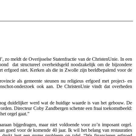
 zo meldt de Overijsselse Statenfractie van de ChristenUnie. In een
oond dat structureel overheidsgeld noodzakelijk om de bijzondere
t erfgoed niet. Kerken als die in Zwolle zijn beeldbepalend voor de
rovincie als gemeente steunen nu religieus erfgoed met project- en
renschot-onderzoek ook aan. De ChristenUnie vindt dat overheden
nog duidelijker werd wat de huidige waarde is van het gebouw. De
 worden. Directeur Coby Zandbergen schetste een fraai toekomstbeeld:
het orgel gaat.”
aaraan bijgedragen, maar niet voldoende voor zo’n imposant orgel.
dan goed voor de komende 40 jaar. Ik wil het belang van restauraties
drukt legt een groter probleem op tafel. “We financieren erfgoed