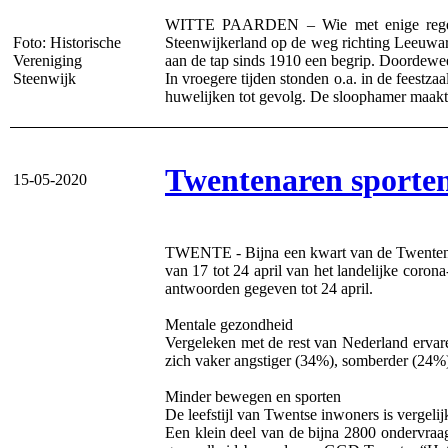
WITTE PAARDEN – Wie met enige regelmaat
Foto: Historische
Steenwijkerland op de weg richting Leeuwar
Vereniging
aan de tap sinds 1910 een begrip. Doordewee
Steenwijk
In vroegere tijden stonden o.a. in de fees
huwelijken tot gevolg. De sloophamer maakt
Twentenaren sporte
15-05-2020
TWENTE - Bijna een kwart van de Twentenaren
van 17 tot 24 april van het landelijke co
antwoorden gegeven tot 24 april.
Mentale gezondheid
Vergeleken met de rest van Nederland erva
zich vaker angstiger (34%), somberder (24%)
Minder bewegen en sporten
De leefstijl van Twentse inwoners is vergeli
Een klein deel van de bijna 2800 ondervraa