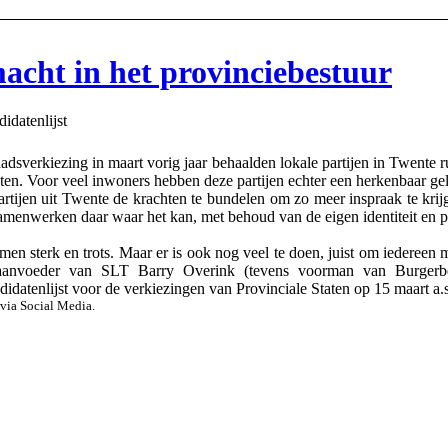
macht in het provinciebestuur
idatenlijst
verkiezing in maart vorig jaar behaalden lokale partijen in Twente ru
en. Voor veel inwoners hebben deze partijen echter een herkenbaar gel
partijen uit Twente de krachten te bundelen om zo meer inspraak te kri
amenwerken daar waar het kan, met behoud van de eigen identiteit en prof
n sterk en trots. Maar er is ook nog veel te doen, juist om iedereen me
jstaanvoeder van SLT Barry Overink (tevens voorman van Burger
datenlijst voor de verkiezingen van Provinciale Staten op 15 maart a.s.
via Social Media.