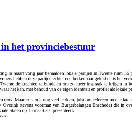
 in het provinciebestuur
 in maart vorig jaar behaalden lokale partijen in Twente ruim 36 pr
oners hebben deze partijen echter een herkenbaar geluid en is het ver
uit Twente de krachten te bundelen om zo meer inspraak te krijgen in 
ar het kan, met behoud van de eigen identiteit en profiel als lokale par
trots. Maar er is ook nog veel te doen, juist om iedereen mee te laten 
rry Overink (tevens voorman van Burgerbelangen Enschede) die in ov
iale Staten op 15 maart a.s. presenteert.
edia.