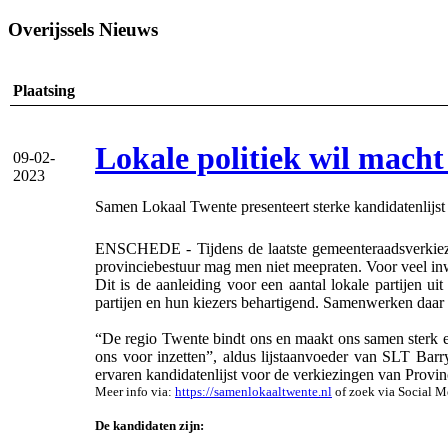
Overijssels Nieuws
Plaatsing
Lokale politiek wil macht
09-02-
2023
Samen Lokaal Twente presenteert sterke kandidatenlijst
ENSCHEDE - Tijdens de laatste gemeenteraadsverkiezing
provinciebestuur mag men niet meepraten. Voor veel inw
Dit is de aanleiding voor een aantal lokale partijen 
partijen en hun kiezers behartigend. Samenwerken daar wa
“De regio Twente bindt ons en maakt ons samen sterk en 
ons voor inzetten”, aldus lijstaanvoeder van SLT Ba
ervaren kandidatenlijst voor de verkiezingen van Provinc
Meer info via:
https://samenlokaaltwente.nl
of zoek via Social M
De kandidaten zijn: