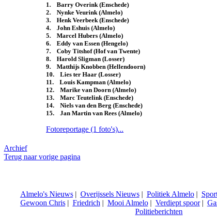
1. Barry Overink (Enschede)
2. Nynke Veurink (Almelo)
3. Henk Veerbeek (Enschede)
4. John Eshuis (Almelo)
5. Marcel Hubers (Almelo)
6. Eddy van Essen (Hengelo)
7. Coby Titshof (Hof van Twente)
8. Harold Sligman (Losser)
9. Matthijs Knobben (Hellendoorn)
10. Lies ter Haar (Losser)
11. Louis Kampman (Almelo)
12. Marike van Doorn (Almelo)
13. Marc Teutelink (Enschede)
14. Niels van den Berg (Enschede)
15. Jan Martin van Rees (Almelo)
Fotoreportage (1 foto's)...
Archief
Terug naar vorige pagina
Almelo's Nieuws
|
Overijssels Nieuws
|
Politiek Almelo
|
Spor
Gewoon Chris
|
Friedrich
|
Mooi Almelo
|
Verdiept spoor
|
Ga
Politieberichten