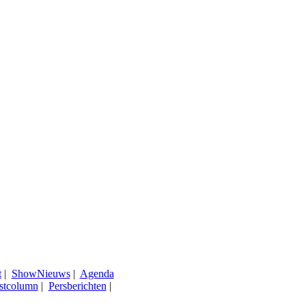
t
|
ShowNieuws
|
Agenda
stcolumn
|
Persberichten
|