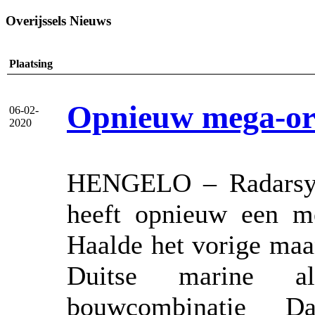
Overijssels Nieuws
Plaatsing
Opnieuw mega-ord
06-02-
2020
HENGELO – Radarsys
heeft opnieuw een me
Haalde het vorige maa
Duitse marine a
bouwcombinatie D