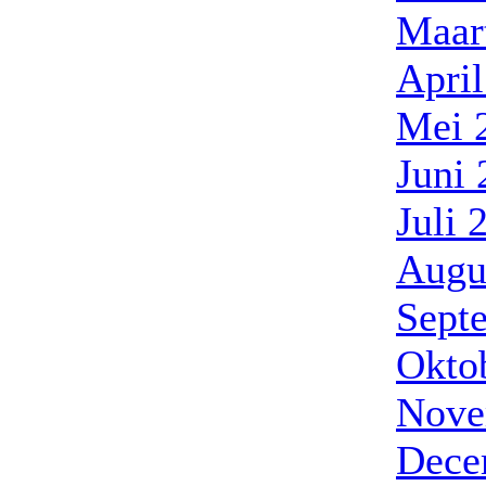
Maar
Apri
Mei 
Juni
Juli 
Augu
Sept
Okto
Nove
Dece