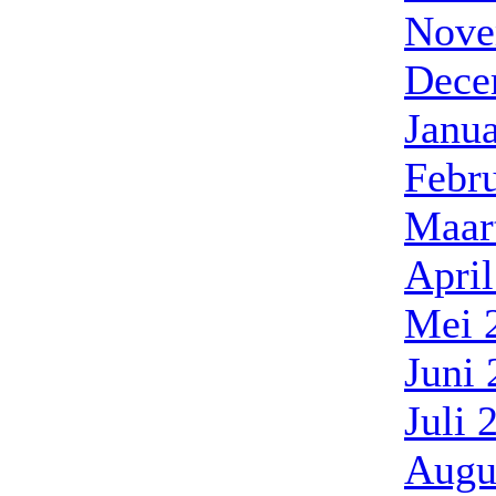
Nove
Dece
Janua
Febr
Maar
Apri
Mei 
Juni
Juli 
Augu