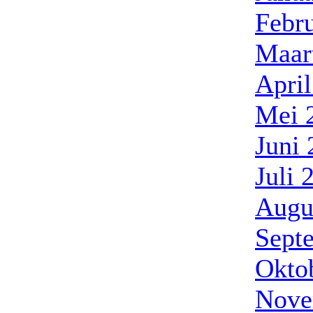
Febr
Maar
Apri
Mei 
Juni
Juli 
Augu
Sept
Okto
Nove