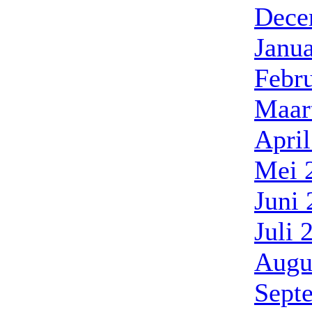
Dece
Janua
Febr
Maar
Apri
Mei 
Juni
Juli 
Augu
Sept