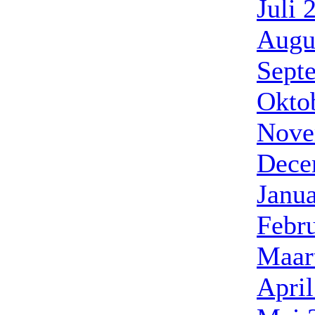
Juli 
Augu
Sept
Okto
Nove
Dece
Janua
Febru
Maar
April