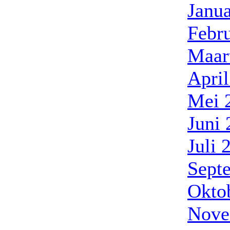
Janua
Febr
Maar
Apri
Mei 
Juni
Juli 
Sept
Okto
Nove