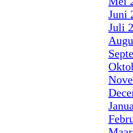
Mei 
Juni 
Juli 
Augu
Sept
Okto
Nove
Dece
Janua
Febr
Maar