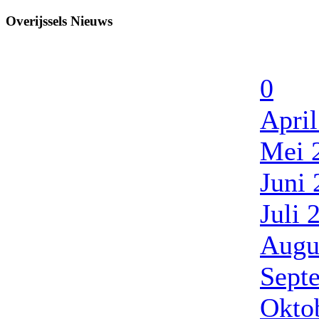
Overijssels Nieuws
0
Apri
Mei 
Juni
Juli 
Augu
Sept
Okto