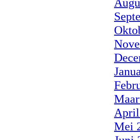
Augu
Sept
Okto
Nove
Dece
Janua
Febr
Maar
Apri
Mei 