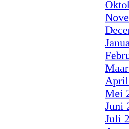
Okto
Nove
Dece
Janua
Febr
Maar
Apri
Mei 
Juni
Juli 