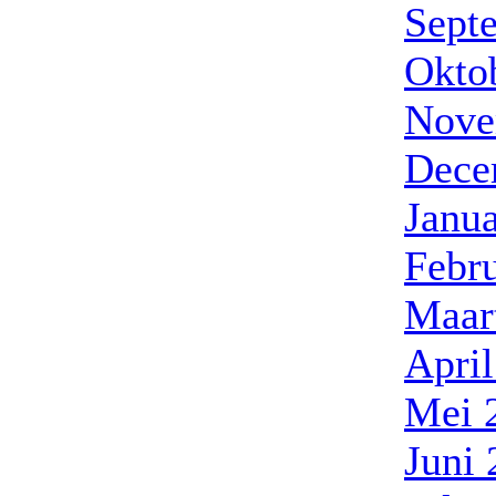
Sept
Okto
Nove
Dece
Janua
Febr
Maar
Apri
Mei 
Juni