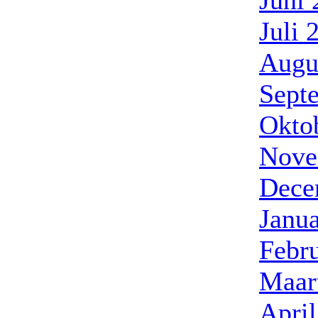
Juni
Juli 
Augu
Sept
Okto
Nove
Dece
Janua
Febr
Maar
Apri