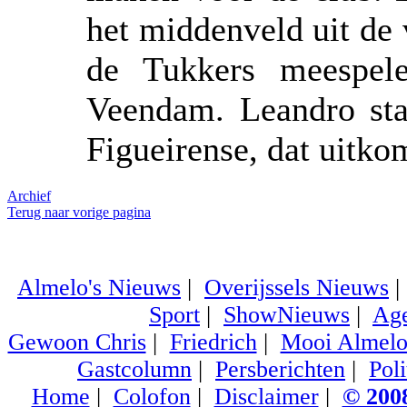
het middenveld uit de
de Tukkers meespel
Veendam. Leandro sta
Figueirense, dat uitko
Archief
Terug naar vorige pagina
Almelo's Nieuws
|
Overijssels Nieuws
Sport
|
ShowNieuws
|
Ag
Gewoon Chris
|
Friedrich
|
Mooi Almel
Gastcolumn
|
Persberichten
|
Poli
Home
|
Colofon
|
Disclaimer
|
© 2008