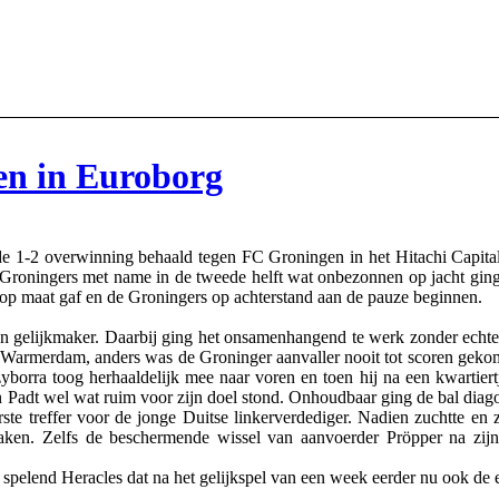
en in Euroborg
1-2 overwinning behaald tegen FC Groningen in het Hitachi Capital
e Groningers met name in de tweede helft wat onbezonnen op jacht gin
l op maat gaf en de Groningers op achterstand aan de pauze beginnen.
n gelijkmaker. Daarbij ging het onsamenhangend te werk zonder echte k
oor Warmerdam, anders was de Groninger aanvaller nooit tot scoren gek
yborra toog herhaaldelijk mee naar voren en toen hij na een kwartiertj
 Padt wel wat ruim voor zijn doel stond. Onhoudbaar ging de bal diagon
te treffer voor de jonge Duitse linkerverdediger. Nadien zuchtte e
braken. Zelfs de beschermende wissel van aanvoerder Pröpper na zijn
 spelend Heracles dat na het gelijkspel van een week eerder nu ook de 