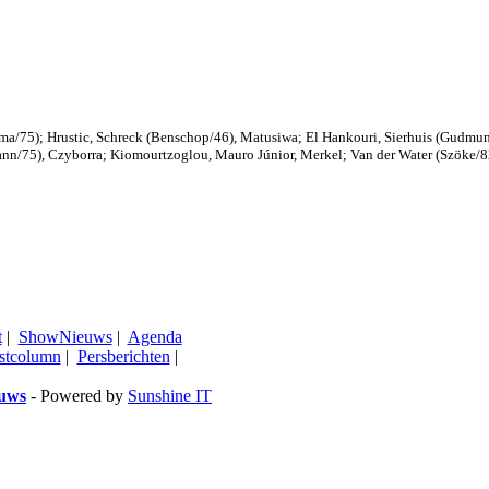
tema/75); Hrustic, Schreck (Benschop/46), Matusiwa; El Hankouri, Sierhuis (Gudm
ann/75), Czyborra; Kiomourtzoglou, Mauro Júnior, Merkel; Van der Water (Szöke/82
t
|
ShowNieuws
|
Agenda
stcolumn
|
Persberichten
|
euws
- Powered by
Sunshine IT