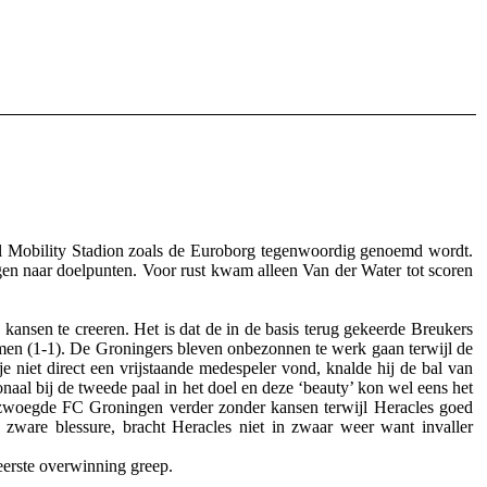
 Mobility Stadion zoals de Euroborg tegenwoordig genoemd wordt.
gen naar doelpunten. Voor rust kwam alleen Van der Water tot scoren
ansen te creeren. Het is dat de in de basis terug gekeerde Breukers
omen (1-1). De Groningers bleven onbezonnen te werk gaan terwijl de
e niet direct een vrijstaande medespeler vond, knalde hij de bal van
aal bij de tweede paal in het doel en deze ‘beauty’ kon wel eens het
n zwoegde FC Groningen verder zonder kansen terwijl Heracles goed
 zware blessure, bracht Heracles niet in zwaar weer want invaller
eerste overwinning greep.