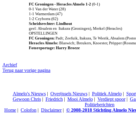
FC Groningen - Heracles Almelo 1-2
(0-1)
0-1 Van der Water (28)
1-1 Warmerdam (47)
1-2 Czyborra (62)
Scheidsrechter: Lindhout
geel: Absalem en Itakura (Groningen), Merkel (Heracles)
OPSTELLINGEN
FC Groningen:
Padt; Zeefuik, Itakura, Te Wierik, Absalem (Pos
Heracles Almelo:
Blaswich; Breukers, Knoester, Pröpper (Rossm
Fotoreportage: Harry Broeze
Archief
Terug naar vorige pagina
Almelo's Nieuws
|
Overijssels Nieuws
|
Politiek Almelo
|
Spor
Gewoon Chris
|
Friedrich
|
Mooi Almelo
|
Verdiept spoor
|
Ga
Politieberichten
Home
|
Colofon
|
Disclaimer
|
© 2008-2018 Stichting Almelo Ni