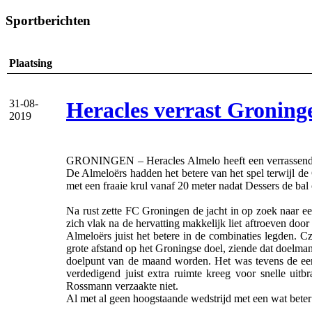
Sportberichten
Plaatsing
Heracles verrast Groning
31-08-
2019
GRONINGEN – Heracles Almelo heeft een verrassende 
De Almeloërs hadden het betere van het spel terwijl d
met een fraaie krul vanaf 20 meter nadat Dessers de ba
Na rust zette FC Groningen de jacht in op zoek naar ee
zich vlak na de hervatting makkelijk liet aftroeven d
Almeloërs juist het betere in de combinaties legden. Cz
grote afstand op het Groningse doel, ziende dat doelman
doelpunt van de maand worden. Het was tevens de eers
verdedigend juist extra ruimte kreeg voor snelle uit
Rossmann verzaakte niet.
Al met al geen hoogstaande wedstrijd met een wat beter