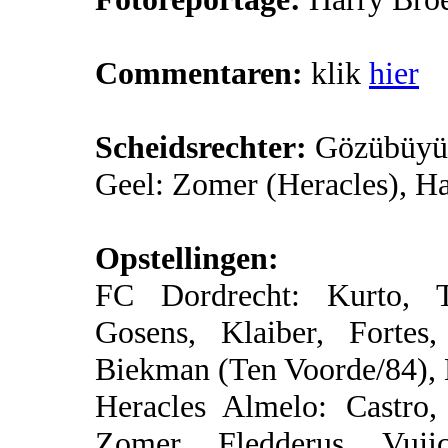
Commentaren:
klik
hier
Scheidsrechter:
Gözübüyü
Geel: Zomer (Heracles), H
Opstellingen:
FC Dordrecht: Kurto, T
Gosens, Klaiber, Fortes
Biekman (Ten Voorde/84), 
Heracles Almelo: Castro,
Zomer, Fledderus, Vuji