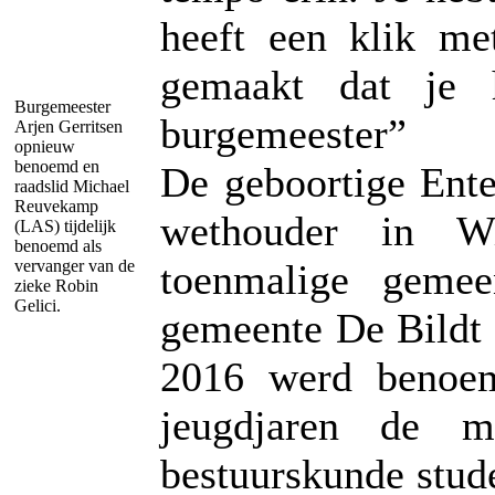
heeft een klik met
gemaakt dat je h
Burgemeester
burgemeester”
Arjen Gerritsen
opnieuw
benoemd en
De geboortige Ente
raadslid Michael
Reuvekamp
wethouder in Wi
(LAS) tijdelijk
benoemd als
vervanger van de
toenmalige geme
zieke Robin
Gelici.
gemeente De Bildt v
2016 werd benoem
jeugdjaren de m
bestuurskunde stud