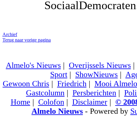
SociaalDemocrate
Archief
Terug naar vorige pagina
Almelo's Nieuws
|
Overijssels Nieuws
Sport
|
ShowNieuws
|
Ag
Gewoon Chris
|
Friedrich
|
Mooi Almel
Gastcolumn
|
Persberichten
|
Poli
Home
|
Colofon
|
Disclaimer
|
© 2008
Almelo Nieuws
- Powered by
S