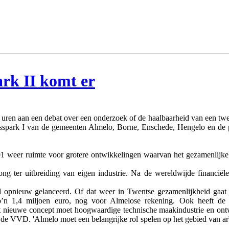
rk II komt er
 aan een debat over een onderzoek of de haalbaarheid van een tweede
spark I van de gemeenten Almelo, Borne, Enschede, Hengelo en de pro
 weer ruimte voor grotere ontwikkelingen waarvan het gezamenlijke bu
g ter uitbreiding van eigen industrie. Na de wereldwijde financiële
l opnieuw gelanceerd. Of dat weer in Twentse gezamenlijkheid gaat 
 zo’n 1,4 miljoen euro, nog voor Almelose rekening. Ook heeft d
t nieuwe concept moet hoogwaardige technische maakindustrie en ontw
 de VVD. 'Almelo moet een belangrijke rol spelen op het gebied van 