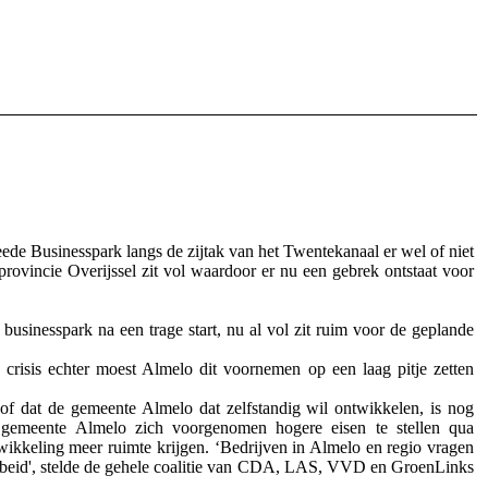
 Businesspark langs de zijtak van het Twentekanaal er wel of niet
vincie Overijssel zit vol waardoor er nu een gebrek ontstaat voor
sinesspark na een trage start, nu al vol zit ruim voor de geplande
 crisis echter moest Almelo dit voornemen op een laag pitje zetten
of dat de gemeente Almelo dat zelfstandig wil ontwikkelen, is nog
e gemeente Almelo zich voorgenomen hogere eisen te stellen qua
ikkeling meer ruimte krijgen. ‘Bedrijven in Almelo en regio vragen
arbeid', stelde de gehele coalitie van CDA, LAS, VVD en GroenLinks