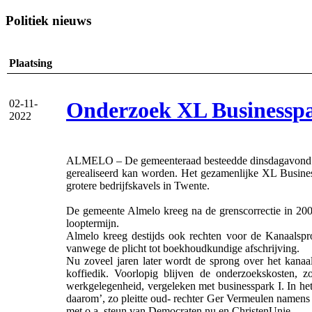
Politiek nieuws
Plaatsing
Onderzoek XL Businesspa
02-11-
2022
ALMELO – De gemeenteraad besteedde dinsdagavond uren
gerealiseerd kan worden. Het gezamenlijke XL Busines
grotere bedrijfskavels in Twente.
De gemeente Almelo kreeg na de grenscorrectie in 2001
looptermijn.
Almelo kreeg destijds ook rechten voor de Kanaalspron
vanwege de plicht tot boekhoudkundige afschrijving.
Nu zoveel jaren later wordt de sprong over het kanaa
koffiedik. Voorlopig blijven de onderzoekskosten,
werkgelegenheid, vergeleken met businesspark I. In he
daarom’, zo pleitte oud- rechter Ger Vermeulen namens
met o.a. steun van Democraten.nu en ChristenUnie.