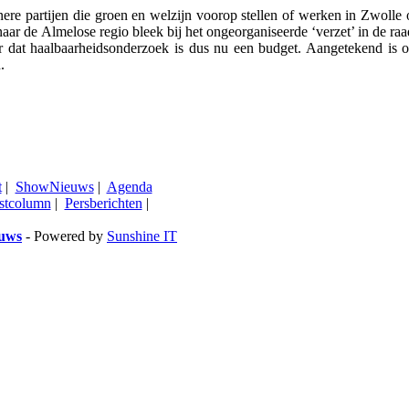
ere partijen die groen en welzijn voorop stellen of werken in Zwolle
aar de Almelose regio bleek bij het ongeorganiseerde ‘verzet’ in de ra
r dat haalbaarheidsonderzoek is dus nu een budget. Aangetekend is o
.
t
|
ShowNieuws
|
Agenda
stcolumn
|
Persberichten
|
euws
- Powered by
Sunshine IT