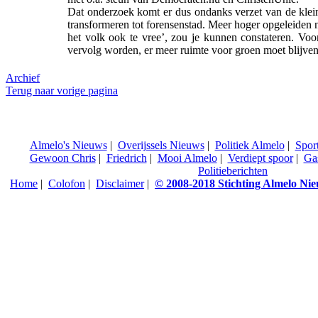
Dat onderzoek komt er dus ondanks verzet van de klein
transformeren tot forensenstad. Meer hoger opgeleiden n
het volk ook te vree’, zou je kunnen constateren. Voo
vervolg worden, er meer ruimte voor groen moet blijven
Archief
Terug naar vorige pagina
Almelo's Nieuws
|
Overijssels Nieuws
|
Politiek Almelo
|
Spor
Gewoon Chris
|
Friedrich
|
Mooi Almelo
|
Verdiept spoor
|
Ga
Politieberichten
Home
|
Colofon
|
Disclaimer
|
© 2008-2018 Stichting Almelo Ni