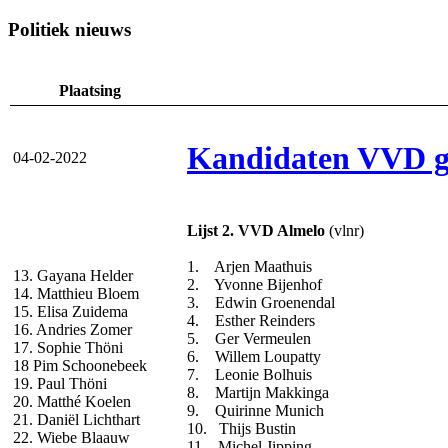
Politiek nieuws
Plaatsing
Kandidaten VVD g
04-02-2022
Lijst 2. VVD Almelo
(vlnr)
1. Arjen Maathuis
13. Gayana Helder
2. Yvonne Bijenhof
14. Matthieu Bloem
3. Edwin Groenendal
15. Elisa Zuidema
4. Esther Reinders
16. Andries Zomer
5. Ger Vermeulen
17. Sophie Thöni
6. Willem Loupatty
18 Pim Schoonebeek
7. Leonie Bolhuis
19. Paul Thöni
8. Martijn Makkinga
20. Matthé Koelen
9. Quirinne Munich
21. Daniël Lichthart
10. Thijs Bustin
22. Wiebe Blaauw
11. Michel Jipping