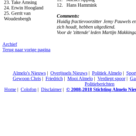
23. Take Amsing
12. Hans Hammink
24. Erwin Hoogland
25. Gerrit van
Comments:
Woudenbergh
Huidig fractievoorzitter Jemy Pauwels e
zich houdt, hebben uitgediend.
Voor de 'zittende' leden Martijn Makkinga
Archief
Terug naar vorige pagina
Almelo's Nieuws
|
Overijssels Nieuws
|
Politiek Almelo
|
Spor
Gewoon Chris
|
Friedrich
|
Mooi Almelo
|
Verdiept spoor
|
Ga
Politieberichten
Home
|
Colofon
|
Disclaimer
|
© 2008-2018 Stichting Almelo Ni