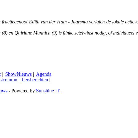
n fractiegenoot Edith van der Ham - Jaarsma verlaten de lokale actiev
 (8) en Quirinne Munnich (9) is flinke zetelwinst nodig, of individueel
t
|
ShowNieuws
|
Agenda
stcolumn
|
Persberichten
|
euws
- Powered by
Sunshine IT