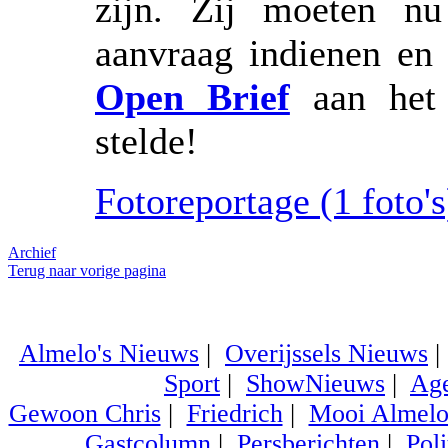
zijn. Zij moeten nu
aanvraag indienen en
Open Brief
aan het 
stelde!
Fotoreportage (1 foto's)
Archief
Terug naar vorige pagina
Almelo's Nieuws
|
Overijssels Nieuws
Sport
|
ShowNieuws
|
Ag
Gewoon Chris
|
Friedrich
|
Mooi Almel
Gastcolumn
|
Persberichten
|
Poli