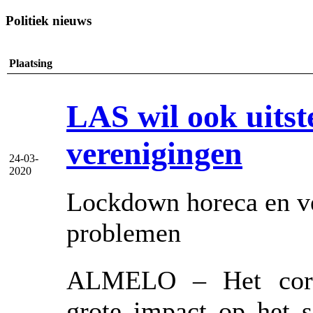
Politiek nieuws
Plaatsing
LAS wil ook uitst
verenigingen
24-03-
2020
Lockdown horeca en ver
problemen
ALMELO – Het corona
grote impact op het s