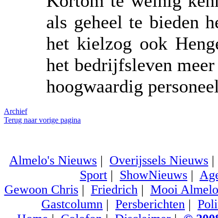
Kortom te weinig ken
als geheel te bieden h
het kielzog ook Heng
het bedrijfsleven mee
hoogwaardig personeel
Archief
Terug naar vorige pagina
Almelo's Nieuws
|
Overijssels Nieuws
Sport
|
ShowNieuws
|
Ag
Gewoon Chris
|
Friedrich
|
Mooi Almel
Gastcolumn
|
Persberichten
|
Poli