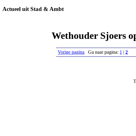
Actueel uit Stad & Ambt
Wethouder Sjoers o
Vorige pagina
Ga naar pagina:
1
|
2
T