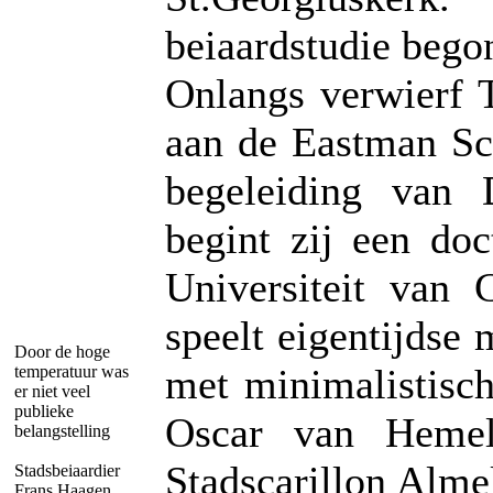
beiaardstudie bego
Onlangs verwierf T
aan de Eastman Sc
begeleiding van 
begint zij een do
Universiteit van 
speelt eigentijdse
Door de hoge
met minimalistisc
temperatuur was
er niet veel
publieke
Oscar van Hemel 
belangstelling
Stadscarillon Alme
Stadsbeiaardier
Frans Haagen