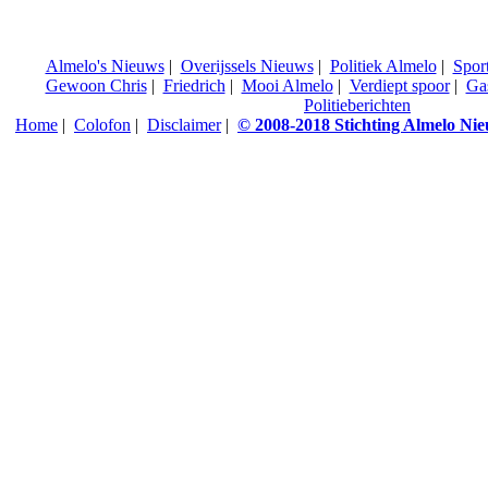
Almelo's Nieuws
|
Overijssels Nieuws
|
Politiek Almelo
|
Spor
Gewoon Chris
|
Friedrich
|
Mooi Almelo
|
Verdiept spoor
|
Ga
Politieberichten
Home
|
Colofon
|
Disclaimer
|
© 2008-2018 Stichting Almelo Ni