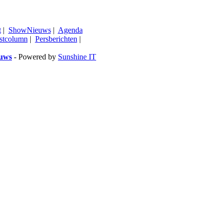
t
|
ShowNieuws
|
Agenda
stcolumn
|
Persberichten
|
euws
- Powered by
Sunshine IT