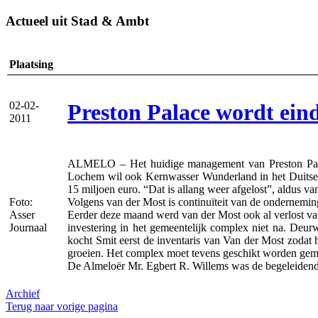
Actueel uit Stad & Ambt
Plaatsing
Preston Palace wordt eind
02-02-
2011
ALMELO – Het huidige management van Preston Palace 
Lochem wil ook Kernwasser Wunderland in het Duitse 
15 miljoen euro. “Dat is allang weer afgelost”, aldus v
Foto:
Volgens van der Most is continuïteit van de onderneminge
Asser
Eerder deze maand werd van der Most ook al verlost va
Journaal
investering in het gemeentelijk complex niet na. Deur
kocht Smit eerst de inventaris van Van der Most zodat
groeien. Het complex moet tevens geschikt worden gem
De Almeloër Mr. Egbert R. Willems was de begeleidend 
Archief
Terug naar vorige pagina