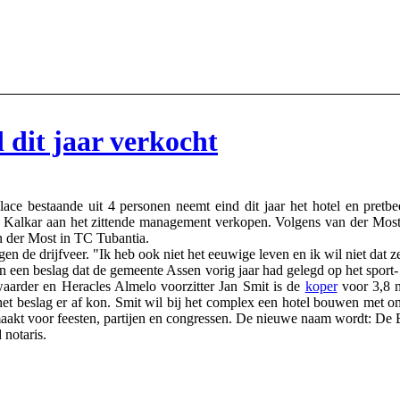
 dit jaar verkocht
bestaande uit 4 personen neemt eind dit jaar het hotel en pretbed
Kalkar aan het zittende management verkopen. Volgens van der Most 
an der Most in TC Tubantia.
n de drijfveer. "Ik heb ook niet het eeuwige leven en ik wil niet dat z
n een beslag dat de gemeente Assen vorig jaar had gelegd op het spor
waarder en Heracles Almelo voorzitter Jan Smit is de
koper
voor 3,8 m
 het beslag er af kon. Smit wil bij het complex een hotel bouwen met 
aakt voor feesten, partijen en congressen. De nieuwe naam wordt: De
notaris.