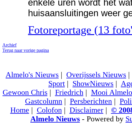
enkele uren wordt het wat
huisaansluitingen weer g
Fotoreportage (13 foto'
Archief
Terug naar vorige pagina
Almelo's Nieuws
|
Overijssels Nieuws
Sport
|
ShowNieuws
|
Ag
Gewoon Chris
|
Friedrich
|
Mooi Almel
Gastcolumn
|
Persberichten
|
Poli
Home
|
Colofon
|
Disclaimer
|
© 2008
Almelo Nieuws
- Powered by
S