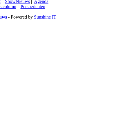
t
|
ShowNieuws
|
Agenda
stcolumn
|
Persberichten
|
euws
- Powered by
Sunshine IT