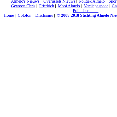
Almelo's Nieuws
|
Overijssels Nieuws
|
Politiek Almelo
|
Spor
Gewoon Chris
|
Friedrich
|
Mooi Almelo
|
Verdiept spoor
|
Ga
Politieberichten
Home
|
Colofon
|
Disclaimer
|
© 2008-2018 Stichting Almelo Ni