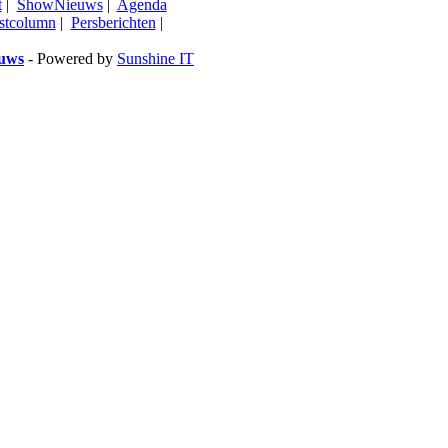
t
|
ShowNieuws
|
Agenda
stcolumn
|
Persberichten
|
euws
- Powered by
Sunshine IT