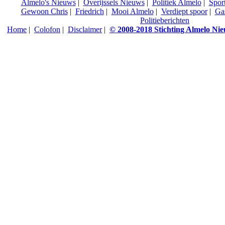
Almelo's Nieuws
|
Overijssels Nieuws
|
Politiek Almelo
|
Spor
Gewoon Chris
|
Friedrich
|
Mooi Almelo
|
Verdiept spoor
|
Ga
Politieberichten
Home
|
Colofon
|
Disclaimer
|
© 2008-2018 Stichting Almelo Ni