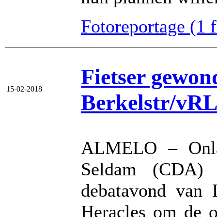
Fotoreportage (1 fo
Fietser gewond
15-02-2018
Berkelstr/vRL
ALMELO – Onlan
Seldam (CDA) n
debatavond van
Heracles om de on