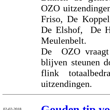
OZO uitzendingen
Friso, De Koppel
De Elshof, De H
Meulenbelt.
De OZO vraagt u
blijven steunen d
flink totaalbe
uitzendingen.
Gouden tip vo
02-02-2018