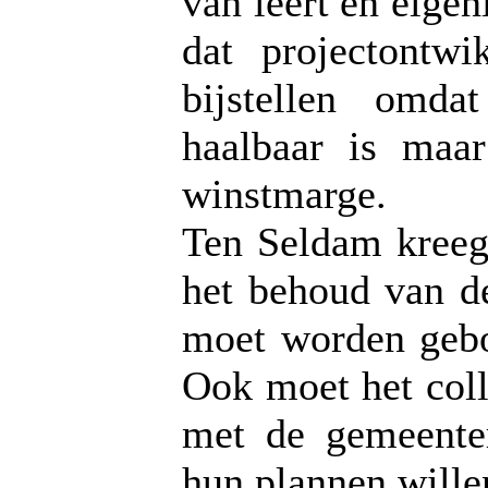
van leert en eigen
dat projectontwi
bijstellen omdat
haalbaar is maa
winstmarge.
Ten Seldam kreeg
het behoud van de
moet worden gebo
Ook moet het col
met de gemeenter
hun plannen willen