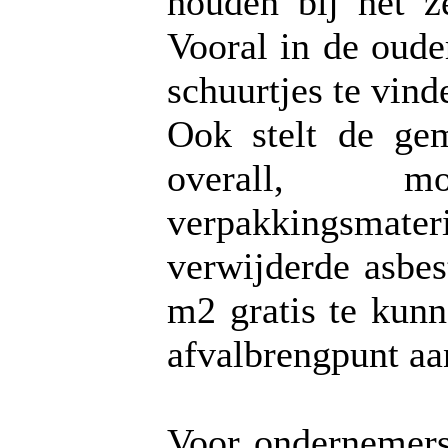
houden bij het z
Vooral in de oude
schuurtjes te vind
Ook stelt de gem
overall, m
verpakkingsma
verwijderde asbe
m2 gratis te kunn
afvalbrengpunt aa
Voor ondernemers