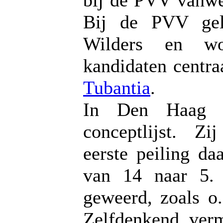
bij de PVV vanweg
Bij de PVV geld
Wilders en wo
kandidaten centra
Tubantia
.
In Den Haag v
conceptlijst. Zi
eerste peiling d
van 14 naar 5. 
geweerd, zoals o
Zelfdenkend verm