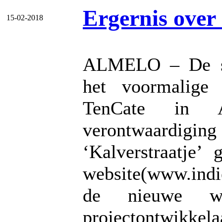
Ergernis over 
15-02-2018
ALMELO – De slo
het voormalige 
TenCate in A
verontwaardigin
‘Kalverstraatje’
website(www.indi
de nieuwe wo
projectontwikkela