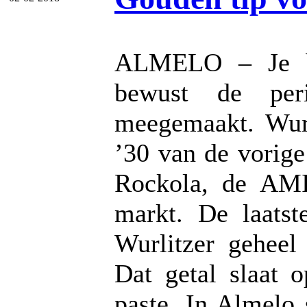
ALMELO – Je be
bewust de per
meegemaakt. Wurl
’30 van de vorig
Rockola, de AMI
markt. De laatst
Wurlitzer gehee
Dat getal slaat o
paste. In Almelo 