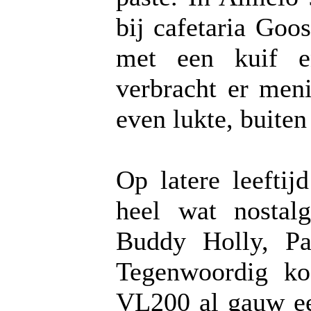
bij cafetaria Goo
met een kuif e
verbracht er men
even lukte, buite
Op latere leefti
heel wat nostalg
Buddy Holly, P
Tegenwoordig ko
VL200 al gauw ee