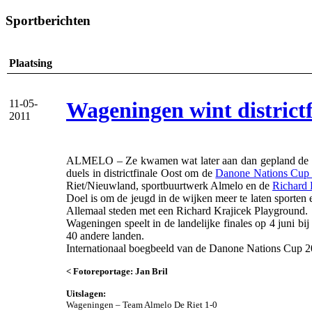
Sportberichten
Plaatsing
Wageningen wint district
11-05-
2011
ALMELO – Ze kwamen wat later aan dan gepland de voet
duels in districtfinale Oost om de
Danone Nations Cup
Riet/Nieuwland, sportbuurtwerk Almelo en de
Richard 
Doel is om de jeugd in de wijken meer te laten sporten 
Allemaal steden met een Richard Krajicek Playground.
Wageningen speelt in de landelijke finales op 4 juni b
40 andere landen.
Internationaal boegbeeld van de Danone Nations Cup 201
< Fotoreportage: Jan Bril
Uitslagen:
Wageningen – Team Almelo De Riet 1-0