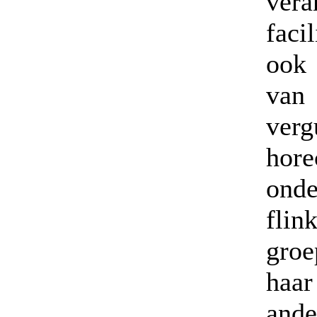
vera
faci
ook 
van
ver
hor
onde
flin
groe
haar
ande