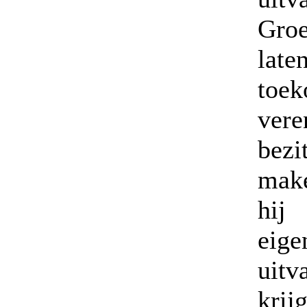
Groe
lat
toek
vere
bezi
make
hij
ei
uit
kri