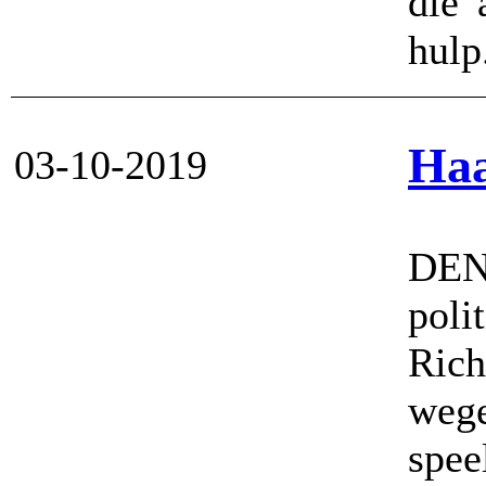
die 
hulp
Haa
03-10-2019
DEN
pol
Rich
weg
spee