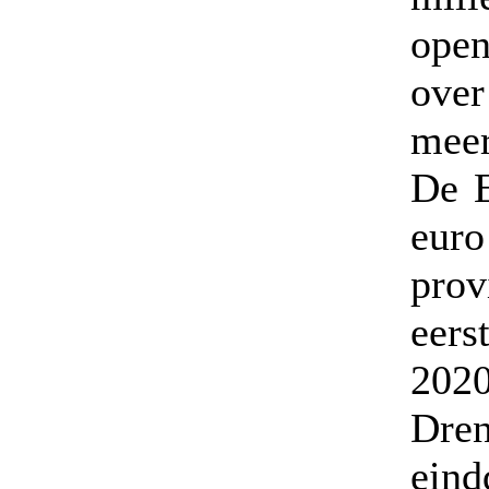
open
ove
meer
De E
euro
prov
eers
2020
Dren
eind