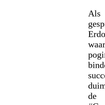
Als
gesp
Erdo
waar
pog
bin
suc
duim
de 