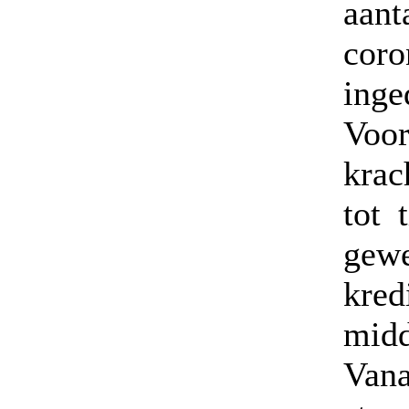
aant
coro
inge
Voor
krac
tot 
ge
kre
midd
Van