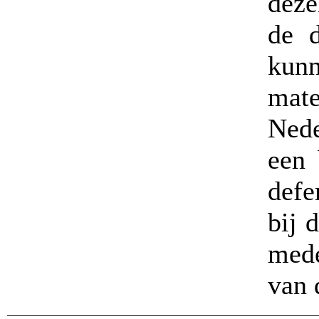
deze
de d
kun
mate
Nede
een 
defe
bij 
med
van 