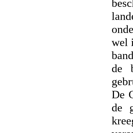
besc
lan
ond
wel 
band
de b
gebr
De 
de g
kre