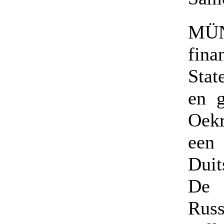
MÜ
fina
Stat
en g
Oekr
een
Duit
De 
Russ