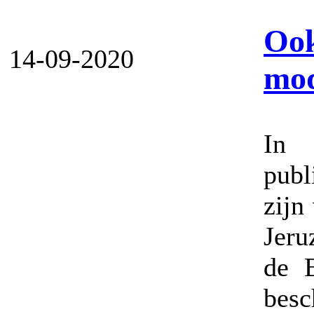
Ook
14-09-2020
mod
In 
publ
zijn
Jeru
de B
besc