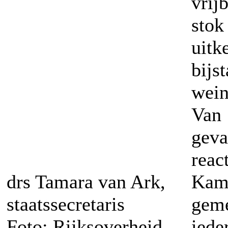
vrij
stok
uit
bij
wein
Van 
geva
reac
drs Tamara van Ark,
Kame
staatssecretaris
gem
Foto: Rijksoverheid
iede