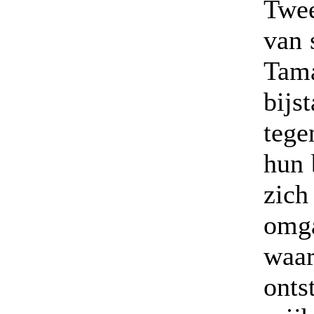
Twee
van 
Tam
bij
tege
hun 
zich
omg
waar
onts