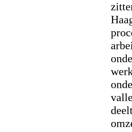
zit
Haag
pro
arb
onde
wer
onde
val
deel
omze