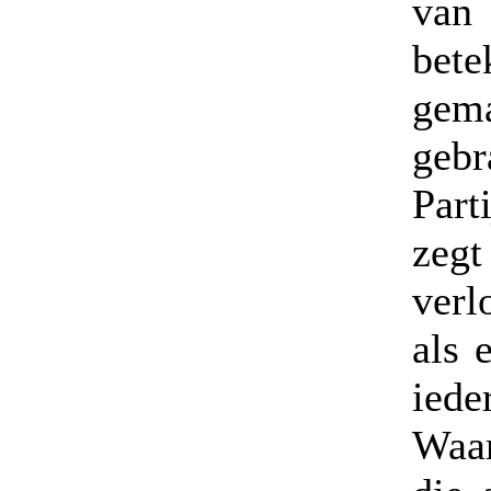
van
bete
gem
gebr
Part
zeg
verl
als 
iede
Waar