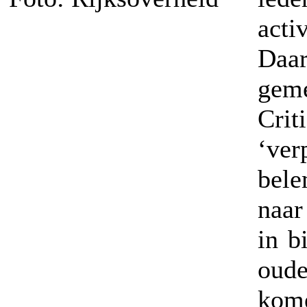
act
Daa
gem
Cri
‘ve
bel
naar
in b
oude
kome