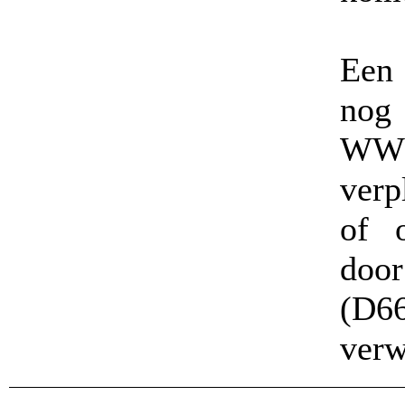
Een
nog
WW’e
verp
of 
doo
(D6
verw