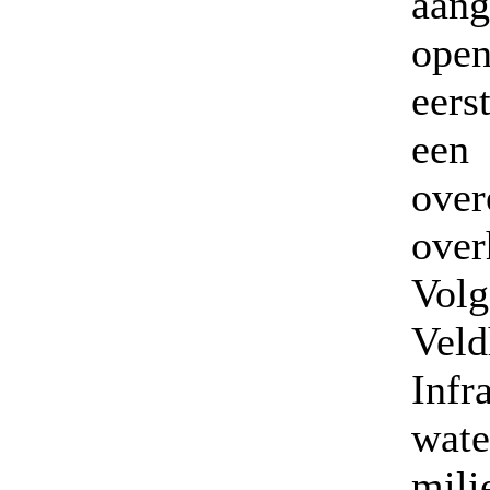
aan
open
eers
een
ove
over
Vol
Vel
Infr
wat
mili