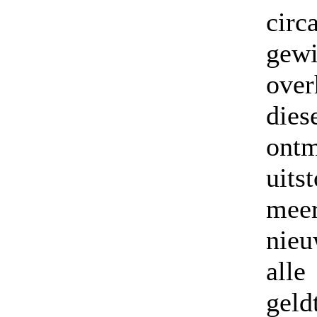
circ
gew
ove
die
ont
uits
meer
nieu
alle
geld