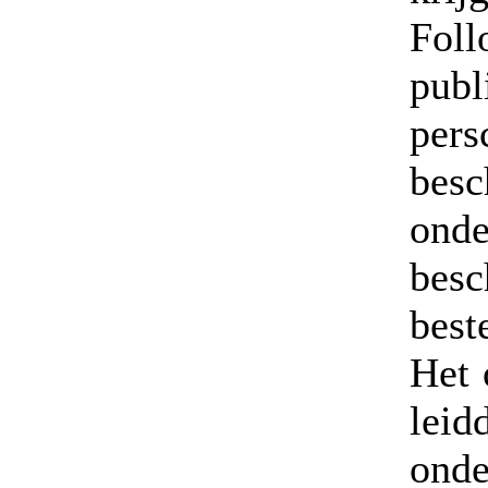
Fol
pub
pers
be
ond
bes
best
Het 
leid
onde