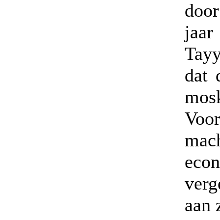
door
jaa
Tayy
dat 
mosk
Voor
mach
econ
verg
aan 