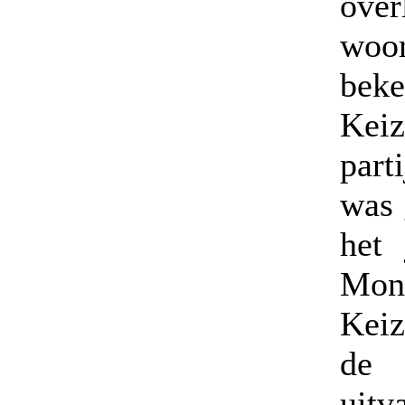
ove
woo
beke
Kei
part
was 
het 
Mone
Keiz
de
uitv