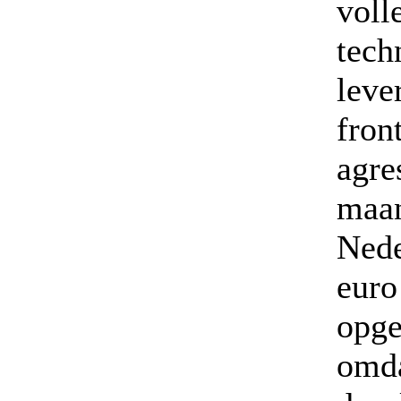
voll
tec
leve
fron
agre
maan
Nede
eur
opg
omda