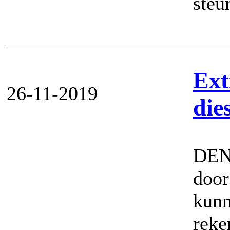
steu
Ext
26-11-2019
die
DEN
doo
kunn
reke