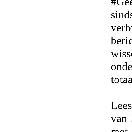
#Ge
sin
verb
beri
wiss
onde
totaa
Lees
van 
met 