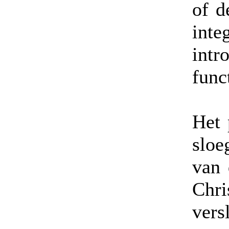
of d
int
int
func
Het 
sloe
van 
Chri
vers