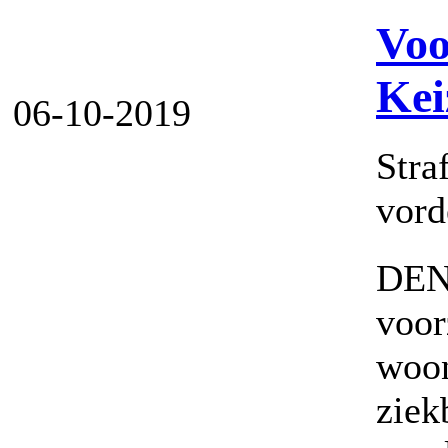
Voo
Kei
06-10-2019
Stra
vord
DEN
voor
woo
zie