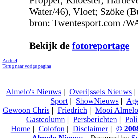
Pröpper, Knoester, Hardev
Water/46), Vloet; Szöke (Bu
bron: Twentesport.com /W
Bekijk de
fotoreportage
Archief
Terug naar vorige pagina
Almelo's Nieuws
|
Overijssels Nieuws
Sport
|
ShowNieuws
|
Ag
Gewoon Chris
|
Friedrich
|
Mooi Almel
Gastcolumn
|
Persberichten
|
Poli
Home
|
Colofon
|
Disclaimer
|
© 2008
Almelo Nieuws
- Powered by
S