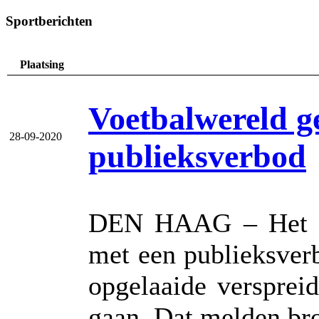
Sportberichten
Plaatsing
Voetbalwereld g
28-09-2020
publieksverbod
DEN HAAG – Het Ka
met een publieksver
opgelaaide versprei
gaan. Dat melden br