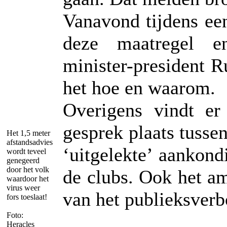
Vanavond tijdens een
deze maatregel en
minister-president R
het hoe en waarom.
Overigens vindt e
gesprek plaats tuss
Het 1,5 meter
afstandsadvies
‘uitgelekte’ aankond
wordt teveel
genegeerd
door het volk
de clubs. Ook het a
waardoor het
virus weer
van het publieksverb
fors toeslaat!
Foto:
Heracles