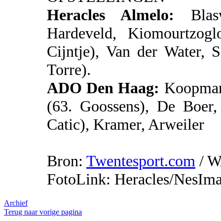
Heracles Almelo:
Blasw
Hardeveld, Kiomourtzogl
Cijntje), Van der Water, 
Torre).
ADO Den Haag:
Koopmans
(63. Goossens), De Boer,
Catic), Kramer, Arweiler
Bron:
Twentesport.com
/ 
FotoLink: Heracles/NesIm
Archief
Terug naar vorige pagina