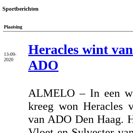
Sportberichten
Plaatsing
Heracles wint van
13-09-
2020
ADO
ALMELO – In een weds
kreeg won Heracles 
van ADO Den Haag. He
Vloet en Sylvester van