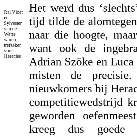
Het werd dus ‘slechts
Rai Vloet
tijd tilde de alomteg
en
Sylvester
van de
naar die hoogte, maa
Water
waren
want ook de ingebra
trefzeker
voor
Heracles
Adrian Szöke en Luca 
misten de precisie
nieuwkomers bij Herac
competitiewedstrijd k
geworden oefenmeest
kreeg dus goede s