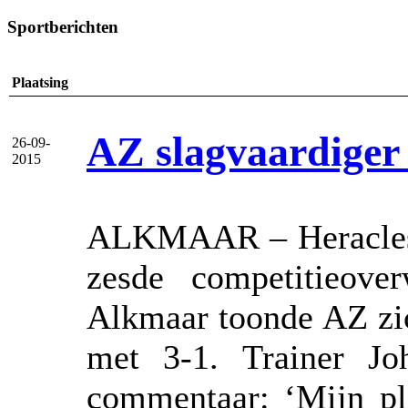
Sportberichten
Plaatsing
AZ slagvaardiger
26-09-
2015
ALKMAAR – Heracles A
zesde competitieove
Alkmaar toonde AZ zic
met 3-1. Trainer Jo
commentaar: ‘Mijn pl