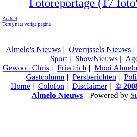
Fotoreportage (17 foto'
Archief
Terug naar vorige pagina
Almelo's Nieuws
|
Overijssels Nieuws
Sport
|
ShowNieuws
|
Ag
Gewoon Chris
|
Friedrich
|
Mooi Almel
Gastcolumn
|
Persberichten
|
Poli
Home
|
Colofon
|
Disclaimer
|
© 2008
Almelo Nieuws
- Powered by
S