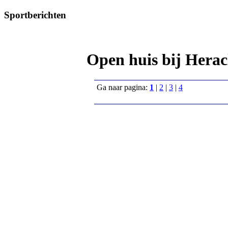
Sportberichten
Open huis bij Herac
Ga naar pagina:
1
|
2
|
3
|
4