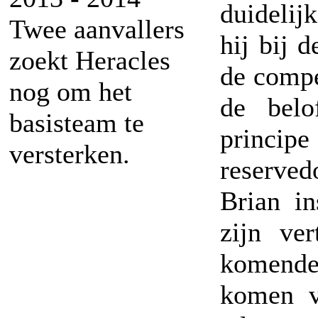
duidelij
Twee aanvallers
hij bij 
zoekt Heracles
de compe
nog om het
de belo
basisteam te
princip
versterken.
reserved
Brian i
zijn ve
komende 
komen v