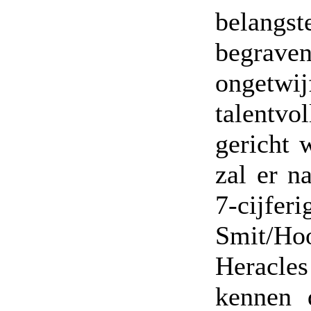
belangs
begrave
ongetwi
talentv
gericht 
zal er n
7-cijfe
Smit/Ho
Heracles
kennen 