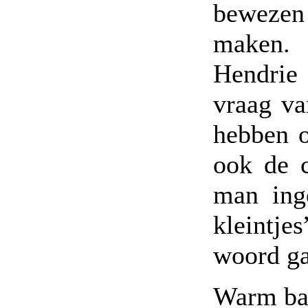
bewezen
maken. 
Hendrie
vraag va
hebben o
ook de 
man ing
kleintje
woord ga
Warm b