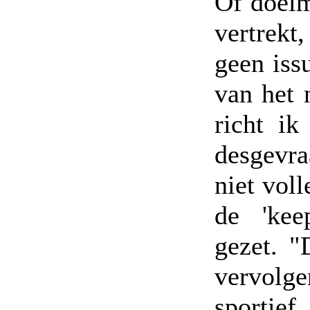
Of doel
vertrekt
geen iss
van het 
richt i
desgevra
niet voll
de 'kee
gezet. "
vervolge
sportief