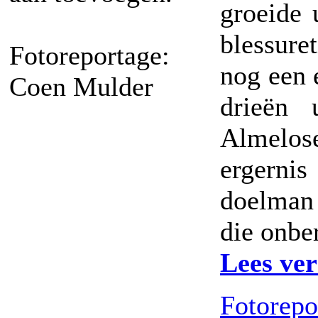
groeide 
blessure
Fotoreportage:
nog een e
Coen Mulder
drieën 
Almelo
ergernis
doelman
die onber
Lees ver
Fotorepor