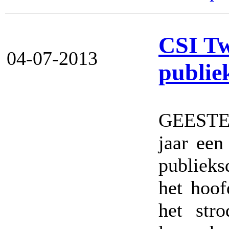
CSI Tw
04-07-2013
publie
GEESTER
jaar een
publieks
het hoof
het str