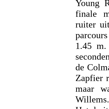
Young R
finale 
ruiter u
parcour
1.45 m.
seconden
de Colm
Zapfier 
maar wa
Willems