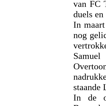
van FC T
duels en
In maart 
nog geli
vertrokk
Samuel 
Overtoom
nadrukke
staande 
In de o