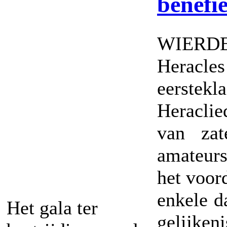
benefi
WIERDE
Heracl
eerstek
Heracli
van zat
amateurse
het voor
enkele d
Het gala ter
gelijken