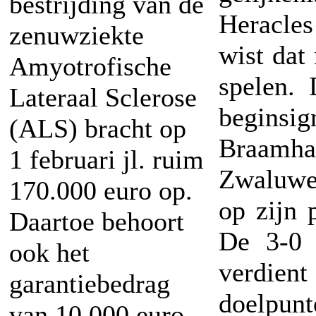
bestrijding van de
Heracles
zenuwziekte
wist dat 
Amyotrofische
spelen.
Lateraal Sclerose
begins
(ALS) bracht op
Braamh
1 februari jl. ruim
Zwaluwe
170.000 euro op.
op zijn 
Daartoe behoort
De 3-0 
ook het
verdient 
garantiebedrag
doelpun
van 10.000 euro