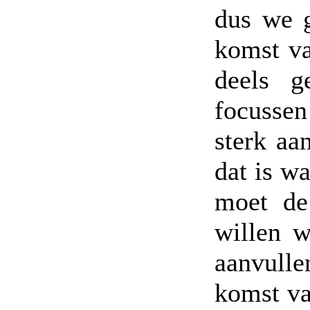
dus we 
komst va
deels g
focussen
sterk aa
dat is w
moet de
willen w
aanvulle
komst va