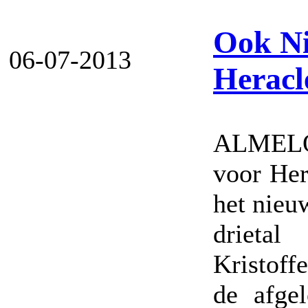
Ook Ni
06-07-2013
Heracl
ALMELO 
voor Her
het nieu
drieta
Kristoff
de afge