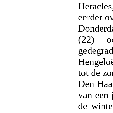
Heracles
eerder o
Donderda
(22) o
gedegr
Hengelo
tot de z
Den Haag
van een 
de winte