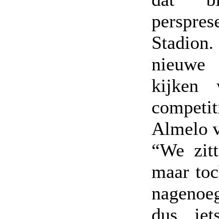
perspres
Stadion
nieuwe 
kijken
competi
Almelo v
“We zit
maar toc
nagenoe
dus iet