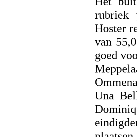
Het bui
rubriek
Hoster r
van 55,0
goed voo
Meppela
Ommenaa
Una Bel
Domini
eindigd
plaatsen 