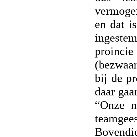
vermogen
en dat i
ingeste
proinci
(bezwaar
bij de p
daar gaa
“Onze n
teamgee
Bovendi