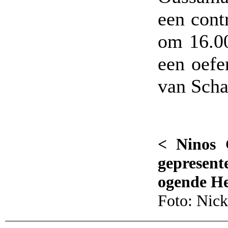
een cont
om 16.00
een oefe
van Scha
< Ninos 
gepresen
ogende He
Foto: Nick