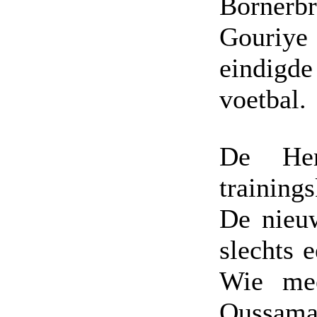
Bornerbr
Gouriye 
eindig
voetbal.
De Her
training
De nieuw
slechts e
Wie mee
Oussama