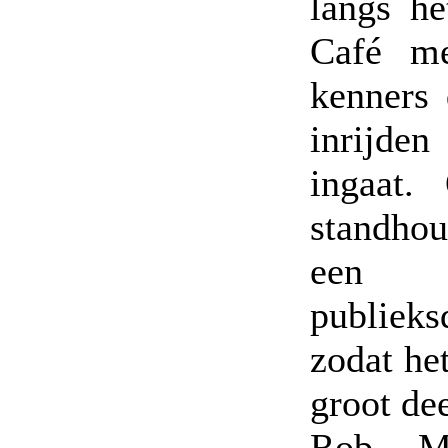
langs he
Café me
kenners 
inrijde
ingaat.
standhou
een h
publiek
zodat he
groot dee
Rob Ma