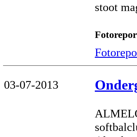
stoot ma
Fotorepor
Fotorepor
Onderg
03-07-2013
ALMELO
softbalc