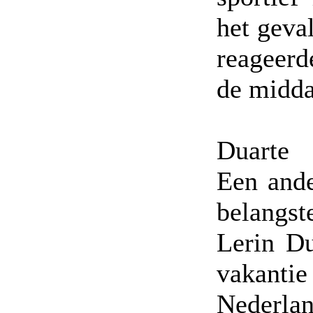
het geval
reageerd
de midda
Duarte
Een ande
belangst
Lerin Du
vakant
Nederl