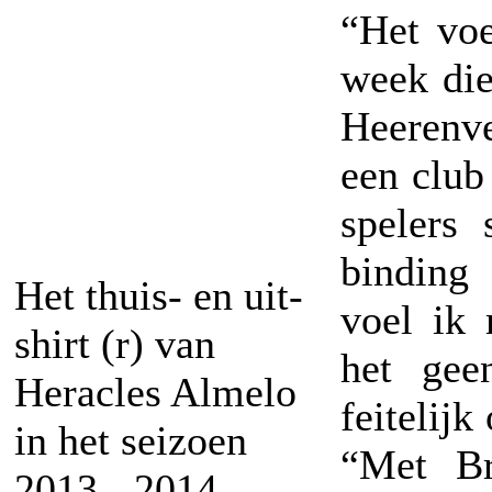
“Het voe
week die
Heerenve
een club
spelers
binding 
Het thuis- en uit-
voel ik 
shirt (r) van
het gee
Heracles Almelo
feitelijk
in het seizoen
“Met Br
2013 - 2014