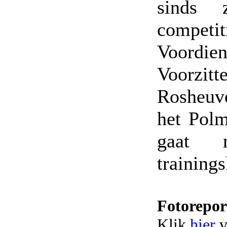
sinds 
competi
Voordien
Voorzitt
Rosheuve
het Pol
gaat 
training
Fotorepo
Klik
hier
v