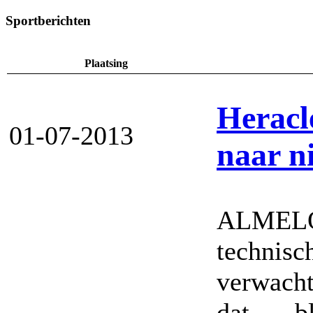
Sportberichten
Plaatsing
Heracl
01-07-2013
naar n
ALMELO
techni
verwacht
dat bl