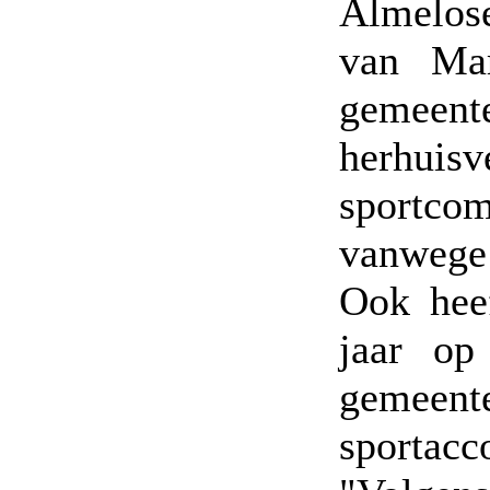
Almelos
van Mar
gemeent
herhuisv
sportco
vanwege
Ook hee
jaar op
geme
sporta