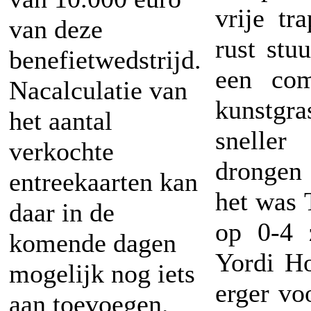
vrije t
van deze
rust stu
benefietwedstrijd.
een com
Nacalculatie van
kunstgr
het aantal
sneller
verkochte
drongen 
entreekaarten kan
het was 
daar in de
op 0-4 
komende dagen
Yordi Ho
mogelijk nog iets
erger v
aan toevoegen.