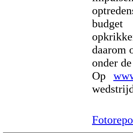
optreden
budget
opkrikk
daarom 
onder d
Op
www
wedstri
Fotorepor