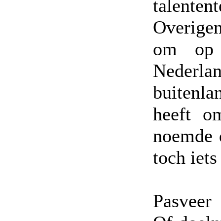
talenten
Overigen
om op 
Nederla
buitenla
heeft o
noemde 
toch iet
Pasveer