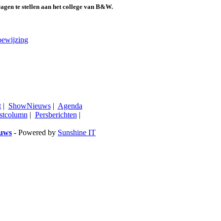
gen te stellen aan het college van B&W.
toewijzing
t
|
ShowNieuws
|
Agenda
stcolumn
|
Persberichten
|
euws
- Powered by
Sunshine IT