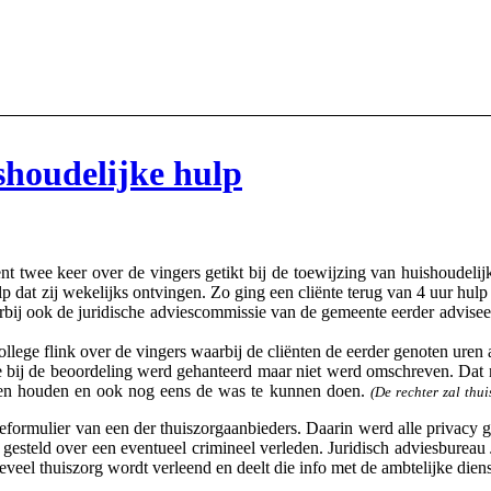
shoudelijke hulp
twee keer over de vingers getikt bij de toewijzing van huishoudelij
lp dat zij wekelijks ontvingen. Zo ging een cliënte terug van 4 uur hulp
bij ook de juridische adviescommissie van de gemeente eerder adviseer
college flink over de vingers waarbij de cliënten de eerder genoten ure
e bij de beoordeling werd gehanteerd maar niet werd omschreven. Dat
nen houden en ook nog eens de was te kunnen doen.
(De rechter zal th
keformulier van een der thuiszorgaanbieders. Daarin werd alle privacy
esteld over een eventueel crimineel verleden. Juridisch adviesbureau
oeveel thuiszorg wordt verleend en deelt die info met de ambtelijke di