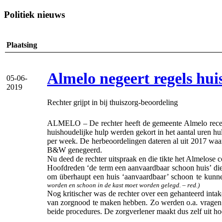
Politiek nieuws
Plaatsing
Almelo negeert regels hui
05-06-
2019
Rechter grijpt in bij thuiszorg-beoordeling
ALMELO – De rechter heeft de gemeente Almelo recent 
huishoudelijke hulp werden gekort in het aantal uren hu
per week. De herbeoordelingen dateren al uit 2017 waar
B&W genegeerd.
Nu deed de rechter uitspraak en die tikte het Almelose 
Hoofdreden ‘de term een aanvaardbaar schoon huis’ di
om überhaupt een huis ‘aanvaardbaar’ schoon te kun
worden en schoon in de kast moet worden gelegd. – red.)
Nog kritischer was de rechter over een gehanteerd inta
van zorgnood te maken hebben. Zo werden o.a. vragen g
beide procedures. De zorgverlener maakt dus zelf uit h