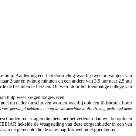
ke hulp. Aanleiding een herbeoordeling waarbij twee ontvangers van
 naar 2 uur en twintig minuten en een andere van 3,5 uur naar 2,5 uur
de de besluiten te herzien. Dit werd door het toenmalige college van
n aan hulp weer kregen toegewezen.
 moet nu nader omschreven worden waarbij ook een tijdsbestek hoort
uis vast gevraagd hebben hoelang de wasmachine al draait, nog gedroogd moet
 geschonden met vragen die niets met het verlenen dan wel beoordelen
 JEEJAR hekelde de vraagstelling van deze zorgaanbieder in een van
enst van de gemeente die de aanvraag formeel moet goedkeuren.