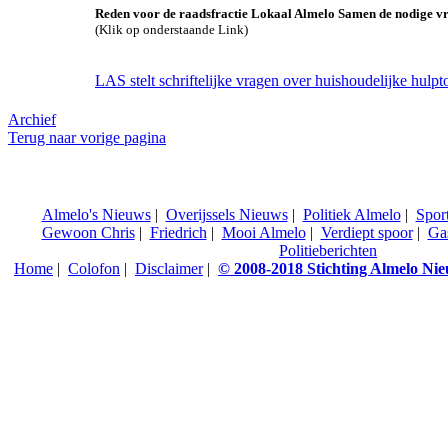
Reden voor de raadsfractie Lokaal Almelo Samen de nodige vra
(Klik op onderstaande Link)
LAS stelt schriftelijke vragen over huishoudelijke hulp
Archief
Terug naar vorige pagina
Almelo's Nieuws
|
Overijssels Nieuws
|
Politiek Almelo
|
Spor
Gewoon Chris
|
Friedrich
|
Mooi Almelo
|
Verdiept spoor
|
Ga
Politieberichten
Home
|
Colofon
|
Disclaimer
|
© 2008-2018 Stichting Almelo Ni