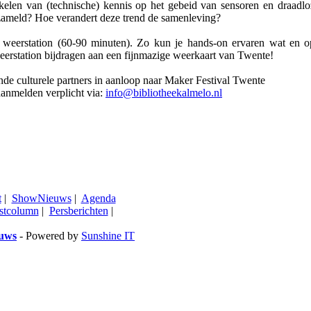
ikkelen van (technische) kennis op het gebeid van sensoren en draa
zameld? Hoe verandert deze trend de samenleving?
 weerstation (60-90 minuten). Zo kun je hands-on ervaren wat en 
eerstation bijdragen aan een fijnmazige weerkaart van Twente!
nde culturele partners in aanloop naar Maker Festival Twente
 aanmelden verplicht via:
info@bibliotheekalmelo.nl
t
|
ShowNieuws
|
Agenda
stcolumn
|
Persberichten
|
euws
- Powered by
Sunshine IT