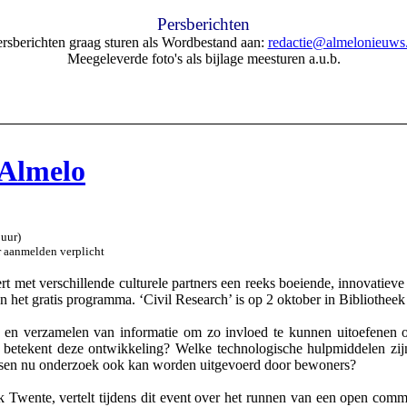
Persberichten
rsberichten graag sturen als Wordbestand aan:
redactie@almelonieuws.
Meegeleverde foto's als bijlage meesturen a.u.b.
 Almelo
 uur)
r aanmelden verplicht
rt met verschillende culturele partners een reeks boeiende, innovatieve 
 het gratis programma. ‘Civil Research’ is op 2 oktober in Bibliothee
 en verzamelen van informatie om zo invloed te kunnen uitoefenen o
 betekent deze ontwikkeling? Welke technologische hulpmiddelen zij
cessen nu onderzoek ook kan worden uitgevoerd door bewoners?
k Twente, vertelt tijdens dit event over het runnen van een open co