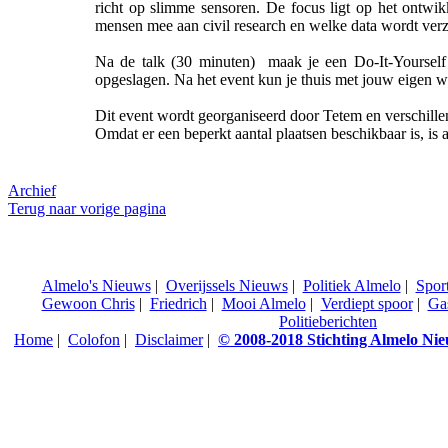
richt op slimme sensoren. De focus ligt op het ontw
mensen mee aan civil research en welke data wordt ver
Na de talk (30 minuten) maak je een Do-It-Yourself
opgeslagen. Na het event kun je thuis met jouw eigen w
Dit event wordt georganiseerd door Tetem en verschille
Omdat er een beperkt aantal plaatsen beschikbaar is, is
Archief
Terug naar vorige pagina
Almelo's Nieuws
|
Overijssels Nieuws
|
Politiek Almelo
|
Spor
Gewoon Chris
|
Friedrich
|
Mooi Almelo
|
Verdiept spoor
|
Ga
Politieberichten
Home
|
Colofon
|
Disclaimer
|
© 2008-2018 Stichting Almelo Ni