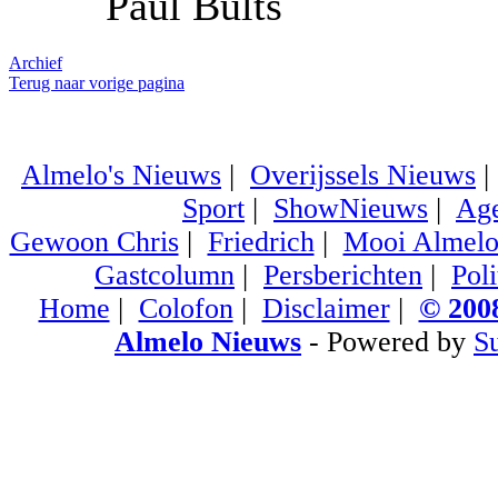
Paul Bults
Archief
Terug naar vorige pagina
Almelo's Nieuws
|
Overijssels Nieuws
Sport
|
ShowNieuws
|
Ag
Gewoon Chris
|
Friedrich
|
Mooi Almel
Gastcolumn
|
Persberichten
|
Poli
Home
|
Colofon
|
Disclaimer
|
© 2008
Almelo Nieuws
- Powered by
S