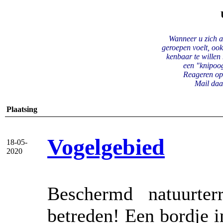
Wanneer u zich a
geroepen voelt, oo
kenbaar te willen 
een "knipoo
Reageren op
Mail daa
Plaatsing
Vogelgebied
18-05-
2020
Beschermd natuurter
betreden! Een bordje 