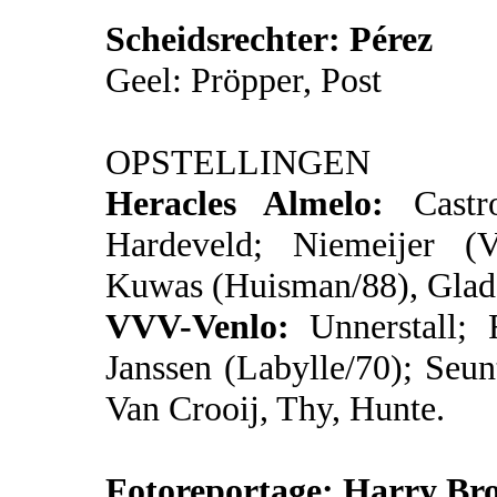
Scheidsrechter: Pérez
Geel: Pröpper, Post
OPSTELLINGEN
Heracles Almelo:
Castro
Hardeveld; Niemeijer (V
Kuwas (Huisman/88), Glado
VVV-Venlo:
Unnerstall; 
Janssen (Labylle/70); Seu
Van Crooij, Thy, Hunte.
Fotoreportage: Harry Br