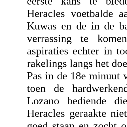
eerste kans te bied
Heracles voetbalde a
Kuwas en de in de bas
verrassing te kome
aspiraties echter in 
rakelings langs het do
Pas in de 18e minuut 
toen de hardwerken
Lozano bediende die
Heracles geraakte nie
goed staan en zocht o