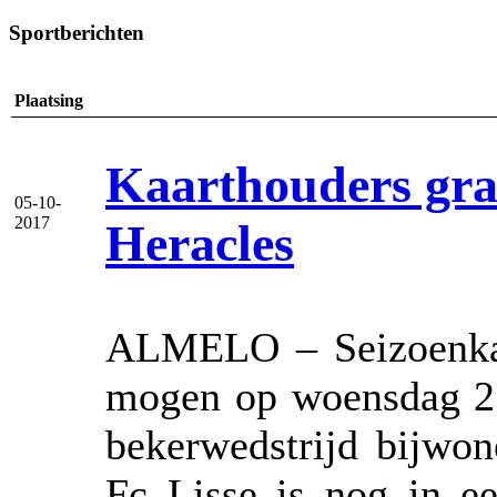
Sportberichten
Plaatsing
Kaarthouders gra
05-10-
2017
Heracles
ALMELO – Seizoenkaa
mogen op woensdag 25
bekerwedstrijd bijwo
Fc Lisse is nog in e