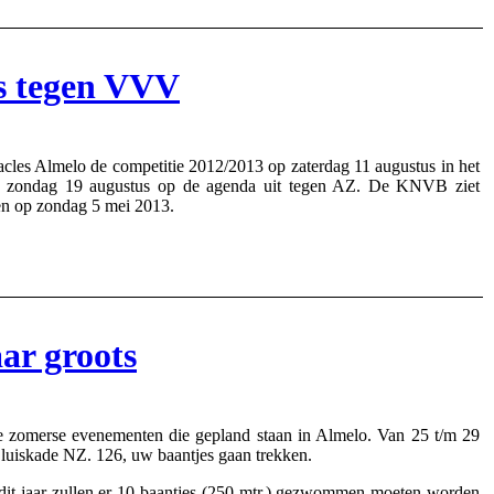
is tegen VVV
es Almelo de competitie 2012/2013 op zaterdag 11 augustus in het
p zondag 19 augustus op de agenda uit tegen AZ. De KNVB ziet
oen op zondag 5 mei 2013.
ar groots
 zomerse evenementen die gepland staan in Almelo. Van 25 t/m 29
Sluiskade NZ. 126, uw baantjes gaan trekken.
it jaar zullen er 10 baantjes (250 mtr.) gezwommen moeten worden