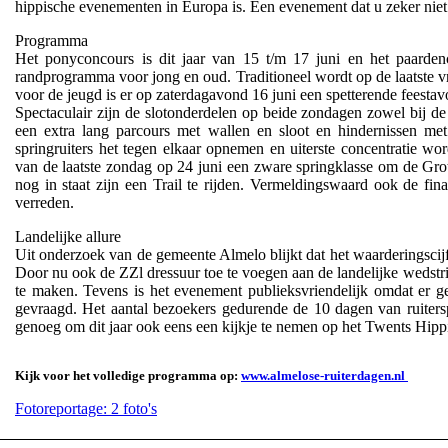
hippische evenementen in Europa is. Een evenement dat u zeker nie
Programma
Het ponyconcours is dit jaar van 15 t/m 17 juni en het paarden
randprogramma voor jong en oud. Traditioneel wordt op de laatste
voor de jeugd is er op zaterdagavond 16 juni een spetterende feest
Spectaculair zijn de slotonderdelen op beide zondagen zowel bij de
een extra lang parcours met wallen en sloot en hindernissen met 
springruiters het tegen elkaar opnemen en uiterste concentratie w
van de laatste zondag op 24 juni een zware springklasse om de Gr
nog in staat zijn een Trail te rijden. Vermeldingswaard ook de fi
verreden.
Landelijke allure
Uit onderzoek van de gemeente Almelo blijkt dat het waarderingscij
Door nu ook de ZZl dressuur toe te voegen aan de landelijke wedstrij
te maken. Tevens is het evenement publieksvriendelijk omdat er g
gevraagd. Het aantal bezoekers gedurende de 10 dagen van ruitersp
genoeg om dit jaar ook eens een kijkje te nemen op het Twents Hip
Kijk voor het volledige programma op:
www.almelose-ruiterdagen.nl
Fotoreportage: 2 foto's