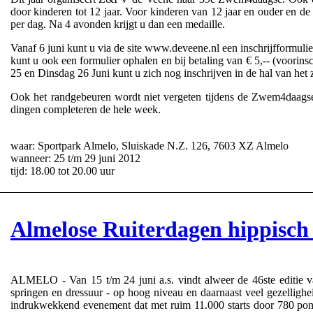
door kinderen tot 12 jaar. Voor kinderen van 12 jaar en ouder en de
per dag. Na 4 avonden krijgt u dan een medaille.
Vanaf 6 juni kunt u via de site www.deveene.nl een inschrijfformul
kunt u ook een formulier ophalen en bij betaling van € 5,-- (voorin
25 en Dinsdag 26 Juni kunt u zich nog inschrijven in de hal van het 
Ook het randgebeuren wordt niet vergeten tijdens de Zwem4daagse
dingen completeren de hele week.
waar: Sportpark Almelo, Sluiskade N.Z. 126, 7603 XZ Almelo
wanneer: 25 t/m 29 juni 2012
tijd: 18.00 tot 20.00 uur
Almelose Ruiterdagen hippisch
ALMELO - Van 15 t/m 24 juni a.s. vindt alweer de 46ste editie v
springen en dressuur - op hoog niveau en daarnaast veel gezellig
indrukwekkend evenement dat met ruim 11.000 starts door 780 pon