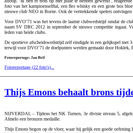
afloop. ‘Ik ben er trots op met jullie te hebben gewerkt’, reageerde
foto van het kampioenselftal, een fles whisky en een grote bos blo
nieuwe club NEO in Borne. Ook de vertrekkende spelers ontvingen
Voor DVO’71 was het tevens de laatste clubwedstrijd omdat de club
naam SV DRC 2012 in september de nieuwe competitie ingaat. Vrij
leden van beide clubs.
De sportieve afscheidswedstrijd zelf eindigde in een gelijkspel met
terwijl voor DVO’71 de doelpunten werden gemaakt door Hoklek, Pe
Fotoreportage: Jan Bril
Fotoreportage (22 foto's)...
Thijs Emons behaalt brons tij
NIJVERDAL – Tijdens het NK Turnen, 3e divisie niveau 5, afgel
Almelo een bronzen medaille.
Thijs Emons begon op de vloer, waar hij gelijk een goede oefening lie