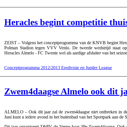
Heracles begint competitie thu
ZEIST – Volgens het conceptprogramma van de KNVB begint Heracl
Polman Stadion tegen VVV Venlo. De tweede wedstrijd staat o
Heracles Almelo - FC Twente wel als aardige afsluiter van het seiz
Conceptprogramma 2012/2013 Eredivisie en Jupiler League
Zwem4daagse Almelo ook dit ja
ALMELO – Ook dit jaar zal de zwem4daagse niet ontbreken in de
Juni kunt u iedere avond in het buitenbad van het Sportpark aan de 
Dit jaar organiseert Z&PV de Veene haar 39e Zwem4daagse. Ook d