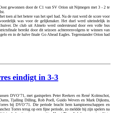
r Oost gewonnen door de C1 van SV Orion uit Nijmegen met 3 - 2 te
st.
het toen al het betere van het spel had. Na de rust werd de score voor
ordelijk was voor de gelijkmaker. Het duel werd uiteindelijk in
huiver. De club uit Almelo werd ondersteund door een volle bus
rictsfinale bereikt door dit seizoen achtereenvolgens te winnen van
elo en in de halve finale Go Ahead Eagles. Tegenstander Orion had
es eindigt in 3-3
ussen DVO’71, met gastspelers Peter Reekers en René Kolmschot,
Dams, Tjalling Dilling, Rob Poell, Guido Wevers en Mark Dijkstra,
Torres bij DVO’71. Die periode bracht hem kampioenschappen en
nchez Torres terug op een fijne periode, zo meldde hij zijn spelers na