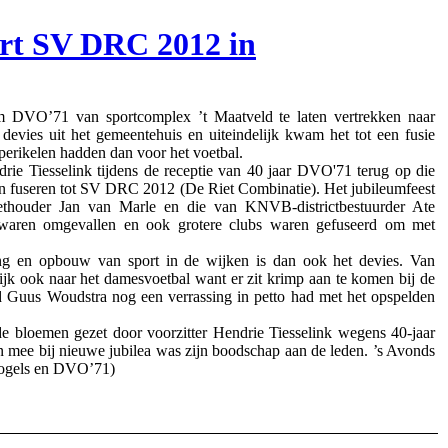
art SV DRC 2012 in
 DVO’71 van sportcomplex ’t Maatveld te laten vertrekken naar
vies uit het gemeentehuis en uiteindelijk kwam het tot een fusie
 perikelen hadden dan voor het voetbal.
e Tiesselink tijdens de receptie van 40 jaar DVO'71 terug op die
dan fuseren tot SV DRC 2012 (De Riet Combinatie). Het jubileumfeest
twethouder Jan van Marle en die van KNVB-districtbestuurder Ate
n waren omgevallen en ook grotere clubs waren gefuseerd om met
ng en opbouw van sport in de wijken is dan ook het devies. Van
jk ook naar het damesvoetbal want er zit krimp aan te komen bij de
id Guus Woudstra nog een verrassing in petto had met het opspelden
e bloemen gezet door voorzitter Hendrie Tiesselink wegens 40-jaar
mee bij nieuwe jubilea was zijn boodschap aan de leden. ’s Avonds
vogels en DVO’71)