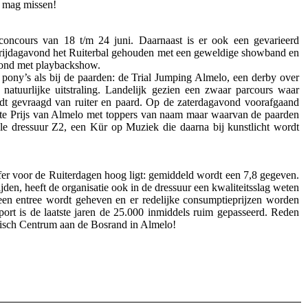
t mag missen!
concours van 18 t/m 24 juni. Daarnaast is er ook een gevarieerd
 vrijdagavond het Ruiterbal gehouden met een geweldige showband en
avond met playbackshow.
 pony’s als bij de paarden: de Trial Jumping Almelo, een derby over
natuurlijke uitstraling. Landelijk gezien een zwaar parcours waar
ordt gevraagd van ruiter en paard. Op de zaterdagavond voorafgaand
ote Prijs van Almelo met toppers van naam maar waarvan de paarden
nale dressuur Z2, een Kür op Muziek die daarna bij kunstlicht wordt
fer voor de Ruiterdagen hoog ligt: gemiddeld wordt een 7,8 gegeven.
den, heeft de organisatie ook in de dressuur een kwaliteitsslag weten
een entree wordt geheven en er redelijke consumptieprijzen worden
ort is de laatste jaren de 25.000 inmiddels ruim gepasseerd. Reden
pisch Centrum aan de Bosrand in Almelo!