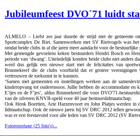
Jubileumfeest DVO´71 luidt st
ALMELO – Liefst zes jaar duurde de strijd met de gemeente om
Sportcomplex De Riet. Samenwerken met SV Rietvogels was het de
omdat beide clubs in al die jaren meer aandacht voor de bestuurlijke
Met gemengde gevoelens keken bestuurders Hendri Bosch en Hendri
periode van ‘dwang’. Uiteindelijk konden beide clubs niet anders 
werd dus gelijk een nieuwe start met de felicitaties van spor
Brunnekreef die de clubs voorhield dat er grotere vereniginge
vertrouwen de toekomst in te kunnen.
‘Samen met gemeenten en instellingen werken aan de samenlevi
kinderopvang tot ouderensoos. Jullie hebben de accommodatie en ki
E’tjes en de F’jes’, aldus Brunnekreef die voor DVO'71-bestuursl
van de zilveren KNVB-speld voor 40 jaar bestuurslidmaatschap.
Ook Henk Boertien, Arie Harzenvoort en John Platjes werden in d
lidmaatschap. Ook de nieuwe jaren bij SV DRC 2012 tellen gewoon 
was er een feestavond voor alle leden van SV DRC 2012 (SV Riet
Fotoreportage (25 foto's)...