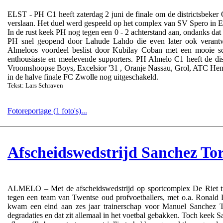
ELST - PH C1 heeft zaterdag 2 juni de finale om de districtsbeke
verslaan. Het duel werd gespeeld op het complex van SV Spero in El
In de rust keek PH nog tegen een 0 - 2 achterstand aan, ondanks dat 
PH snel geopend door Lahude Lahdo die even later ook verantwo
Almeloos voordeel beslist door Kubilay Coban met een mooie sc
enthousiaste en meelevende supporters. PH Almelo C1 heeft de dist
Vroomshoopse Boys, Excelsior '31 , Oranje Nassau, Grol, ATC Heng
in de halve finale FC Zwolle nog uitgeschakeld.
Tekst: Lars Schraven
Fotoreportage (1 foto's)...
Afscheidswedstrijd Sanchez Torr
ALMELO – Met de afscheidswedstrijd op sportcomplex De Riet t
tegen een team van Twentse oud profvoetballers, met o.a. Ronald 
kwam een eind aan zes jaar trainerschap voor Manuel Sanchez 
degradaties en dat zit allemaal in het voetbal gebakken. Toch keek Sa