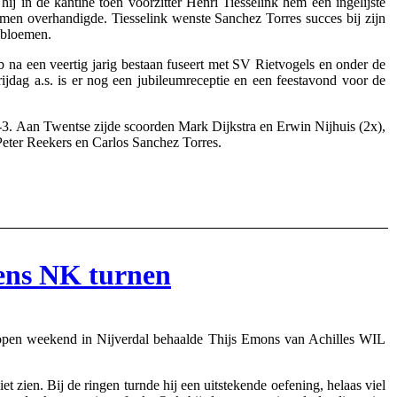
 hij in de kantine toen voorzitter Henri Tiesselink hem een ingelijste
emen overhandigde. Tiesselink wenste Sanchez Torres succes bij zijn
 bloemen.
 na een veertig jarig bestaan fuseert met SV Rietvogels en onder de
dag a.s. is er nog een jubileumreceptie en een feestavond voor de
 3-3. Aan Twentse zijde scoorden Mark Dijkstra en Erwin Nijhuis (2x),
ter Reekers en Carlos Sanchez Torres.
dens NK turnen
open weekend in Nijverdal behaalde Thijs Emons van Achilles WIL
t zien. Bij de ringen turnde hij een uitstekende oefening, helaas viel