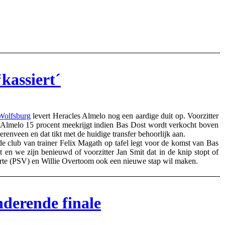
kassiert´
Wolfsburg
levert Heracles Almelo nog een aardige duit op. Voorzitter
s Almelo 15 procent meekrijgt indien Bas Dost wordt verkocht boven
renveen en dat tikt met de huidige transfer behoorlijk aan.
 club van trainer Felix Magath op tafel legt voor de komst van Bas
t en we zijn benieuwd of voorzitter Jan Smit dat in de knip stopt of
Duarte (PSV) en Willie Overtoom ook een nieuwe stap wil maken.
nderende finale