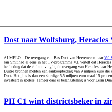
Dost naar Wolfsburg, Heracles ‘
ALMELO – De overgang van Bas Dost van Heerenveen naar
Vfl 
Jan Smit had al eens in het TV-programma V.I. vertelt dat Heracle
het bedrag dat de club ontving bij de overgang van Heracles naar Hee
Duitse bronnen melden een aankoopbedrag van 9 miljoen euro die de
Dost. Het plus is dan een slordige 5,5 miljoen euro maal 15 procen
investeert in spelers. Temeer daar er belangstelling is voor Lerin 
PH C1 wint districtsbeker in zi