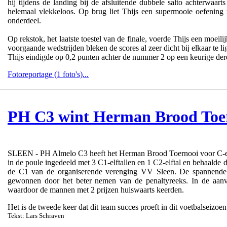
hij tijdens de landing bij de afsluitende dubbele salto achterwaart
helemaal vlekkeloos. Op brug liet Thijs een supermooie oefening 
onderdeel.
Op rekstok, het laatste toestel van de finale, voerde Thijs een moeili
voorgaande wedstrijden bleken de scores al zeer dicht bij elkaar te li
Thijs eindigde op 0,2 punten achter de nummer 2 op een keurige der
Fotoreportage (1 foto's)...
PH C3 wint Herman Brood Toer
SLEEN - PH Almelo C3 heeft het Herman Brood Toernooi voor C-el
in de poule ingedeeld met 3 C1-elftallen en 1 C2-elftal en behaalde
de C1 van de organiserende verenging VV Sleen. De spannende f
gewonnen door het beter nemen van de penaltyreeks. In de aan
waardoor de mannen met 2 prijzen huiswaarts keerden.
Het is de tweede keer dat dit team succes proeft in dit voetbalseizoe
Tekst: Lars Schraven