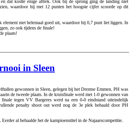
s en dat kostte enige aftrek. Ook bij de sprong ging de landing niet
zien, waardoor hij met 12 punten het hoogste cijfer scoorde op dit
jk element niet helemaal goed uit, waardoor hij 0,7 punt liet liggen. In
ggen, zo ook tijdens de finale!
de plaats!
nooi in Sleen
ftallen gewonnen in Sleen, gelegen bij het Drentse Emmen. PH was
 daarin de tweede plaats. In de kruisfinale werd met 1-0 gewonnen van
inale tegen VV Bargeres werd na een 0-0 eindstand uiteindelijk
vullende penalty shoot out werd nog de 3e plek behaald door PH
n. Eerder al behaalde het de kampioenstitel in de Najaarscompetitie.