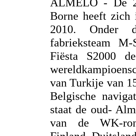
ALMELO - De 24-
Borne heeft zich
2010. Onder d
fabrieksteam M-
Fiësta S2000 d
wereldkampioens
van Turkije van 15
Belgische naviga
staat de oud- Alm
van de WK-rond