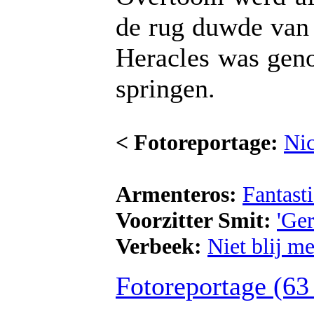
de rug duwde van
Heracles was gen
springen.
< Fotoreportage:
Ni
Armenteros:
Fantast
Voorzitter Smit:
'Ge
Verbeek:
Niet blij m
Fotoreportage (63 f