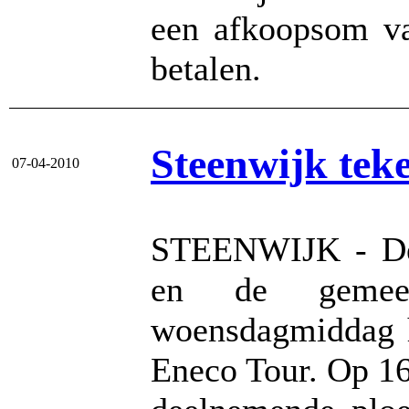
een afkoopsom v
betalen.
Steenwijk tek
07-04-2010
STEENWIJK - De 
en de gemeent
woensdagmiddag h
Eneco Tour. Op 16