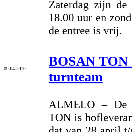
Zaterdag zijn de
18.00 uur en zond
de entree is vrij.
BOSAN TON ho
09-04-2010
turnteam
ALMELO – De Al
TON is hofleveran
dat van 28 april 