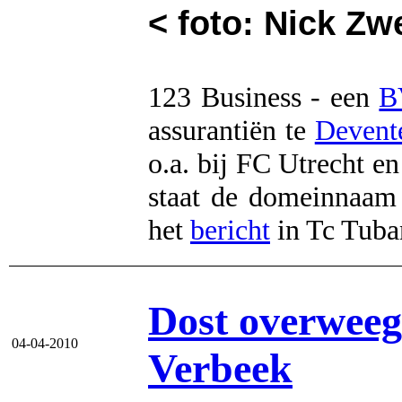
< foto: Nick Zw
123 Business - een
B
assurantiën te
Devent
o.a. bij FC Utrecht e
staat de domeinnaa
het
bericht
in Tc Tuban
Dost overweegt
04-04-2010
Verbeek