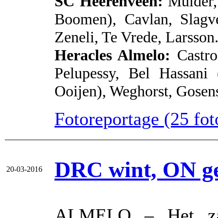
SC Heerenveen:
Mulder,
Boomen), Cavlan, Slagve
Zeneli, Te Vrede, Larsson
Heracles Almelo:
Castro
Pelupessy, Bel Hassani 
Ooijen), Weghorst, Gosen
Fotoreportage (25 foto
DRC wint, ON gel
20-03-2016
ALMELO – Het zat