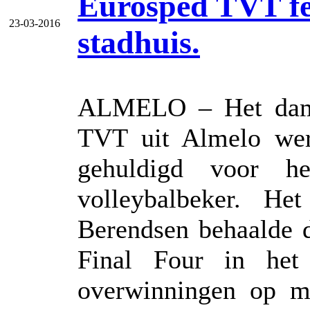
Eurosped TVT fee
23-03-2016
stadhuis.
ALMELO – Het dame
TVT uit Almelo wer
gehuldigd voor h
volleybalbeker. He
Berendsen behaalde d
Final Four in het
overwinningen op me