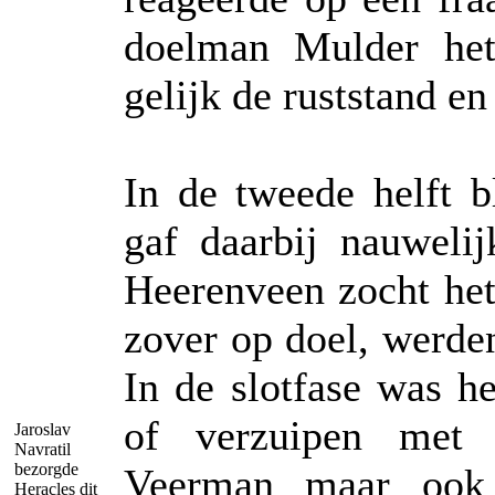
doelman Mulder het
gelijk de ruststand en
In de tweede helft b
gaf daarbij nauweli
Heerenveen zocht het 
zover op doel, werde
In de slotfase was h
of verzuipen met l
Jaroslav
Navratil
bezorgde
Veerman maar ook
Heracles dit