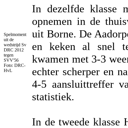
In dezelfde klasse
opnemen in de thuis
uit Borne. De Aadorpe
Spelmoment
uit de
en keken al snel t
wedstrijd Sv
DRC 2012
tegen
kwamen met 3-3 weer 
SVV'56
Foto: DRC-
echter scherper en n
HvL
4-5 aansluittreffer
statistiek.
In de tweede klasse 