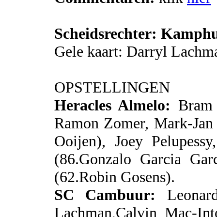
Scheidsrechter: Kamphu
Gele kaart: Darryl Lachm
OPSTELLINGEN
Heracles Almelo:
Bram C
Ramon Zomer, Mark-Jan F
Ooijen), Joey Pelupessy,
(86.Gonzalo Garcia Gar
(62.Robin Gosens).
SC Cambuur:
Leonar
Lachman,Calvin Mac-Into