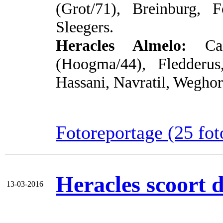
(Grot/71), Breinburg, 
Sleegers.
Heracles Almelo:
Cas
(Hoogma/44), Fledderus
Hassani, Navratil, Weghors
Fotoreportage (25 foto
Heracles scoort 
13-03-2016