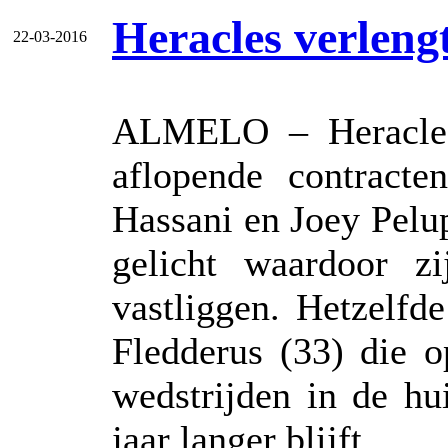
Heracles verlengt
22-03-2016
ALMELO – Heracles 
aflopende contracte
Hassani en Joey Pelu
gelicht waardoor z
vastliggen. Hetzelfd
Fledderus (33) die o
wedstrijden in de hu
jaar langer blijft.