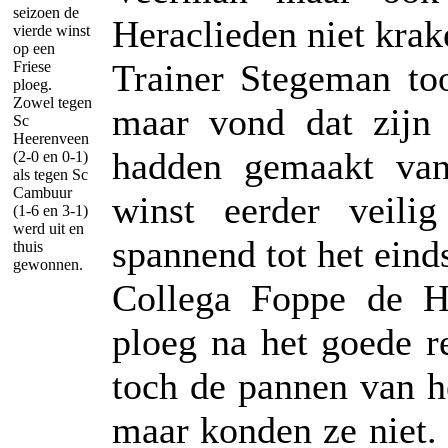
seizoen de
Heraclieden niet krak
vierde winst
op een
Trainer Stegeman to
Friese
ploeg.
Zowel tegen
maar vond dat zijn 
Sc
Heerenveen
hadden gemaakt van
(2-0 en 0-1)
als tegen Sc
Cambuur
winst eerder veili
(1-6 en 3-1)
werd uit en
spannend tot het eind
thuis
gewonnen.
Collega Foppe de H
ploeg na het goede r
toch de pannen van h
maar konden ze niet. 