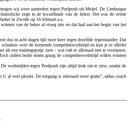
mogen wij weer aantreden tegen Peelpush uit Meijel. De Limburgse
istorische zege in de kwartfinale van de beker. Het was de eerste
beker in Zwolle op 16 februari a.s.
 winnen van de beker al vroeg mis en dat had aan het begin van het
t dus in acht dagen tijd twee keer tegen dezelfde tegenstander. Dat
n schaduw over de komende competitiewedstrijd en kun je er allerlei
t als een trainingspotje zien – wat valt er allemaal niet te verzinnen.
Toch zullen beide teams graag de competitiewedstrijd willen winnen
e wedstrijden tegen Peelpush zijn altijd leuk om te zien, omdat de
U al veel plezier. De toegang is uiteraard weer gratis”, aldus coach
n