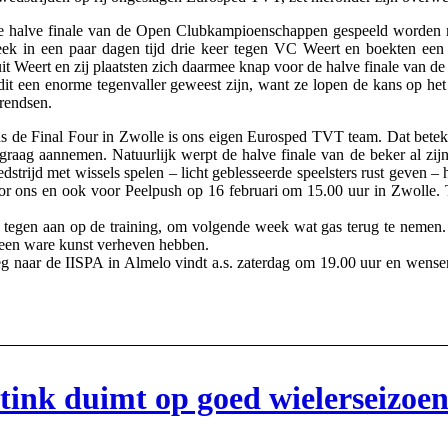
 de halve finale van de Open Clubkampioenschappen gespeeld worden 
k in een paar dagen tijd drie keer tegen VC Weert en boekten een h
 Weert en zij plaatsten zich daarmee knap voor de halve finale van de 
it een enorme tegenvaller geweest zijn, want ze lopen de kans op het
rendsen.
s de Final Four in Zwolle is ons eigen Eurosped TVT team. Dat beteken
 graag aannemen. Natuurlijk werpt de halve finale van de beker al zij
strijd met wissels spelen – licht geblesseerde speelsters rust geven – he
oor ons en ook voor Peelpush op 16 februari om 15.00 uur in Zwolle. 
tegen aan op de training, om volgende week wat gas terug te nemen. D
een ware kunst verheven hebben.
eg naar de IISPA in Almelo vindt a.s. zaterdag om 19.00 uur en wensen 
ink duimt op goed wielerseizoe