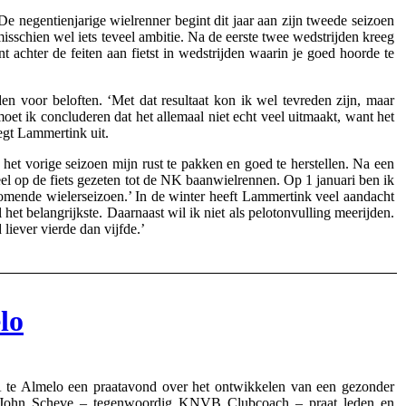
negentienjarige wielrenner begint dit jaar aan zijn tweede seizoen
misschien wel iets teveel ambitie. Na de eerste twee wedstrijden kreeg
t achter de feiten aan fietst in wedstrijden waarin je goed hoorde te
en voor beloften. ‘Met dat resultaat kon ik wel tevreden zijn, maar
moet ik concluderen dat het allemaal niet echt veel uitmaakt, want het
legt Lammertink uit.
 het vorige seizoen mijn rust te pakken en goed te herstellen. Na een
eel op de fiets gezeten tot de NK baanwielrennen. Op 1 januari ben ik
omende wielerseizoen.’ In de winter heeft Lammertink veel aandacht
l het belangrijkste. Daarnaast wil ik niet als pelotonvulling meerijden.
liever vierde dan vijfde.’
lo
e Almelo een praatavond over het ontwikkelen van een gezonder
er John Scheve – tegenwoordig KNVB Clubcoach – praat leden en