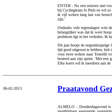
ENTER - Na een seizoen met vooral
bij Cyclingteam Jo Piels en wil zo 
ik vijf weken lang last van bronch
zijn.’
Ondanks vele tegenslagen wist de 
belangrijker was dat ik weer hoop 
probleem ligt in het verleden. Ik 
Dit jaar hoopt de negentienjarige 
tijd goed uitgerust te hebben, heb
voor twee weken naar Tenerife ve
besteed aan zijn sprint. ‘Met een go
Elke koers wil ik meedoen aan de k
Praatavond Gez
06-02-2013
ALMELO – Donderdagavond is er 
sportklimaat aangaande verenig