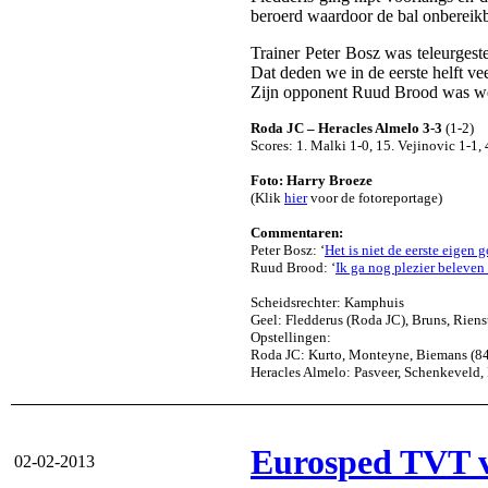
beroerd waardoor de bal onbereikb
Trainer Peter Bosz was teleurgest
Dat deden we in de eerste helft v
Zijn opponent Ruud Brood was wel 
Roda JC – Heracles Almelo 3-3
(1-2)
Scores: 1. Malki 1-0, 15. Vejinovic 1-1, 
Foto: Harry Broeze
(Klik
hier
voor de fotoreportage)
Commentaren:
Peter Bosz: ‘
Het is niet de eerste eigen g
Ruud Brood: ‘
Ik ga nog plezier beleve
Scheidsrechter: Kamphuis
Geel: Fledderus (Roda JC), Bruns, Riens
Opstellingen:
Roda JC: Kurto, Monteyne, Biemans (84.
Heracles Almelo: Pasveer, Schenkeveld, R
Eurosped TVT ve
02-02-2013