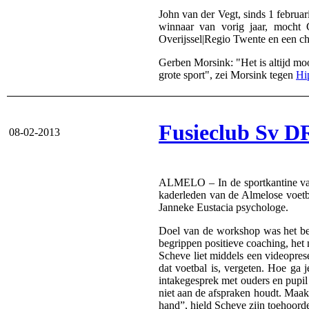
John van der Vegt, sinds 1 februa
winnaar van vorig jaar, mocht 
Overijssel|Regio Twente en een c
Gerben Morsink: "Het is altijd moo
grote sport", zei Morsink tegen
Hi
Fusieclub Sv D
08-02-2013
ALMELO – In de sportkantine van
kaderleden van de Almelose voetb
Janneke Eustacia psychologe.
Doel van de workshop was het bevo
begrippen positieve coaching, het 
Scheve liet middels een videoprese
dat voetbal is, vergeten. Hoe ga 
intakegesprek met ouders en pupil
niet aan de afspraken houdt. Maak 
hand”, hield Scheve zijn toehoorde