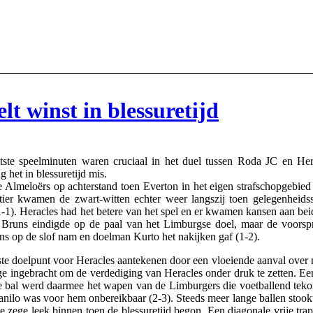
lt winst in blessuretijd
 speelminuten waren cruciaal in het duel tussen Roda JC en Hera
 het in blessuretijd mis.
Almeloërs op achterstand toen Everton in het eigen strafschopgebied 
ier kwamen de zwart-witten echter weer langszij toen gelegenheids
-1). Heracles had het betere van het spel en er kwamen kansen aan beid
Bruns eindigde op de paal van het Limburgse doel, maar de voors
ns op de slof nam en doelman Kurto het nakijken gaf (1-2).
erste doelpunt voor Heracles aantekenen door een vloeiende aanval over
 ingebracht om de verdediging van Heracles onder druk te zetten. 
e bal werd daarmee het wapen van de Limburgers die voetballend tek
nilo was voor hem onbereikbaar (2-3). Steeds meer lange ballen stookt
de zege leek binnen toen de blessuretijd begon. Een diagonale vrije t