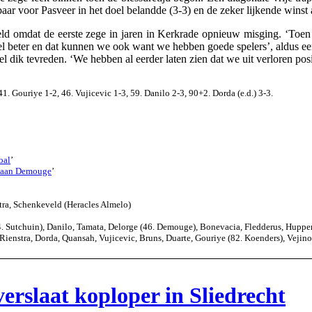
aar voor Pasveer in het doel belandde (3-3) en de zeker lijkende wins
eld omdat de eerste zege in jaren in Kerkrade opnieuw misging. ‘Toen
eel beter en dat kunnen we ook want we hebben goede spelers’, aldus e
dik tevreden. ‘We hebben al eerder laten zien dat we uit verloren pos
41. Gouriye 1-2, 46. Vujicevic 1-3, 59. Danilo 2-3, 90+2. Dorda (e.d.) 3-3.
oal
’
n aan Demouge
’
tra, Schenkeveld (Heracles Almelo)
 Sutchuin), Danilo, Tamata, Delorge (46. Demouge), Bonevacia, Fledderus, Hupper
ienstra, Dorda, Quansah, Vujicevic, Bruns, Duarte, Gouriye (82. Koenders), Vejinov
rslaat koploper in Sliedrecht