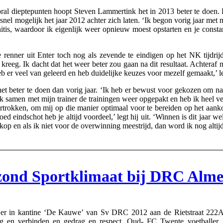
 dieptepunten hoopt Steven Lammertink het in 2013 beter te doen. De 
snel mogelijk het jaar 2012 achter zich laten. ‘Ik begon vorig jaar met 
itis, waardoor ik eigenlijk weer opnieuw moest opstarten en je constan
renner uit Enter toch nog als zevende te eindigen op het NK tijdrijd
kreeg. Ik dacht dat het weer beter zou gaan na dit resultaat. Achteraf 
heb er veel van geleerd en heb duidelijke keuzes voor mezelf gemaakt,’ 
het beter te doen dan vorig jaar. ‘Ik heb er bewust voor gekozen om na
 ik samen met mijn trainer de trainingen weer opgepakt en heb ik heel v
rtrokken, om mij op die manier optimaal voor te bereiden op het aank
ed eindschot heb je altijd voordeel,’ legt hij uit. ‘Winnen is dit jaar we
op en als ik niet voor de overwinning meestrijd, dan word ik nog altijd 
ond Sportklimaat bij DRC Alme
in kantine ‘De Kauwe’ van Sv DRC 2012 aan de Rietstraat 222A t
ing en verbinden en gedrag en respect. Oud- FC Twente voetball