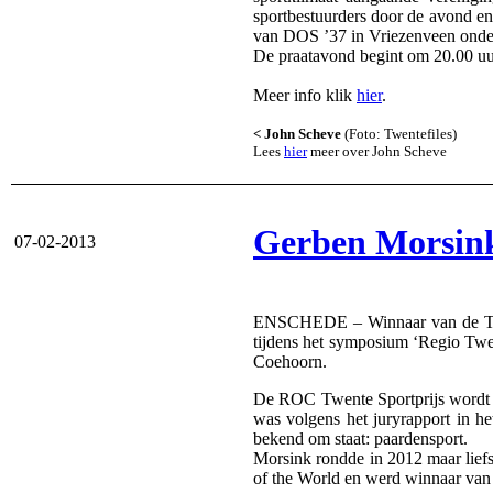
sportbestuurders door de avond en
van DOS ’37 in Vriezenveen onder
De praatavond begint om 20.00 uu
Meer info klik
hier
.
< John Scheve
(Foto: Twentefiles)
Lees
hier
meer over John Scheve
Gerben Morsink
07-02-2013
ENSCHEDE – Winnaar van de TOC 
tijdens het symposium ‘Regio Twen
Coehoorn.
De ROC Twente Sportprijs wordt jaa
was volgens het juryrapport in 
bekend om staat: paardensport.
Morsink rondde in 2012 maar liefs
of the World en werd winnaar van 