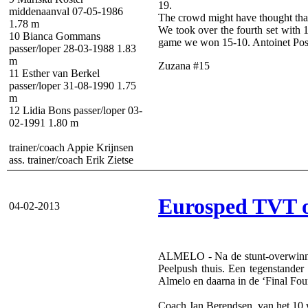
19.
middenaanval 07-05-1986
The crowd might have thought that
1.78 m
We took over the fourth set with 1
10 Bianca Gommans
game we won 15-10. Antoinet Post
passer/loper 28-03-1988 1.83
m
Zuzana #15
11 Esther van Berkel
passer/loper 31-08-1990 1.75
m
12 Lidia Bons passer/loper 03-
02-1991 1.80 m
trainer/coach Appie Krijnsen
ass. trainer/coach Erik Zietse
Eurosped TVT o
04-02-2013
ALMELO - Na de stunt-overwinning
Peelpush thuis. Een tegenstander
Almelo en daarna in de ‘Final Four
Coach Jan Berendsen, van het 10 